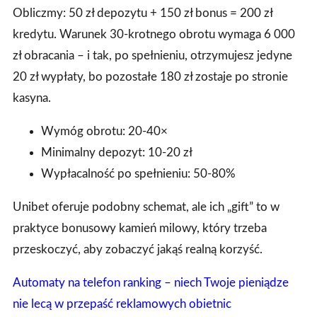
Obliczmy: 50 zł depozytu + 150 zł bonus = 200 zł
kredytu. Warunek 30‑krotnego obrotu wymaga 6 000
zł obracania – i tak, po spełnieniu, otrzymujesz jedyne
20 zł wypłaty, bo pozostałe 180 zł zostaje po stronie
kasyna.
Wymóg obrotu: 20‑40×
Minimalny depozyt: 10‑20 zł
Wypłacalność po spełnieniu: 50‑80%
Unibet oferuje podobny schemat, ale ich „gift” to w
praktyce bonusowy kamień milowy, który trzeba
przeskoczyć, aby zobaczyć jakąś realną korzyść.
Automaty na telefon ranking – niech Twoje pieniądze
nie lecą w przepaść reklamowych obietnic