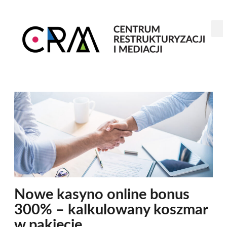
Nowe kasyno online bonus
300% – kalkulowany koszmar
w pakiecie