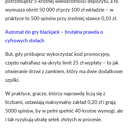
potrzebujesz 5‑krotnej wielokrotności depozytu, a to
wymusza obrót 50 000 zł przy 100 zł wkładzie – w
praktyce to 500 spinów przy średniej stawce 0,10 zł.
Automat do gry blackjack – brutalna prawda o
cyfrowych stołach
But, gdy próbujesz wykorzystać kod promocyjny,
często natrafiasz na ukryty limit 25 zł wypłaty – to jak
otwieranie drzwi z zamkiem, który ma dwie dodatkowe
szpilki.
W praktyce, gracze, którzy naprawdę liczą się z
liczbami, ustawiają maksymalny zakład 0,20 zł i grają
5000 spinów, by w pełni spełnić 40‑krotne wymogi, ale
i tak ryzykują utratę setek złotych w procesie.