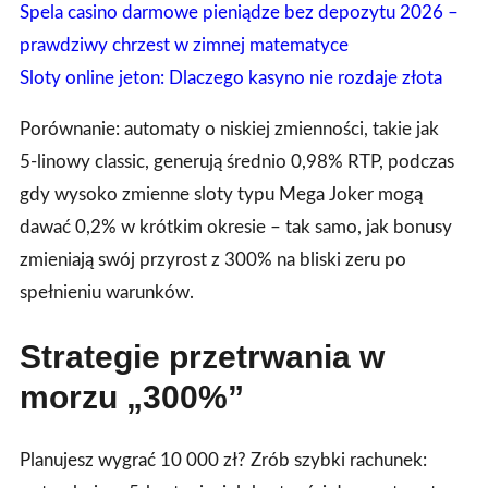
Spela casino darmowe pieniądze bez depozytu 2026 –
prawdziwy chrzest w zimnej matematyce
Sloty online jeton: Dlaczego kasyno nie rozdaje złota
Porównanie: automaty o niskiej zmienności, takie jak
5‑linowy classic, generują średnio 0,98% RTP, podczas
gdy wysoko zmienne sloty typu Mega Joker mogą
dawać 0,2% w krótkim okresie – tak samo, jak bonusy
zmieniają swój przyrost z 300% na bliski zeru po
spełnieniu warunków.
Strategie przetrwania w
morzu „300%”
Planujesz wygrać 10 000 zł? Zrób szybki rachunek: