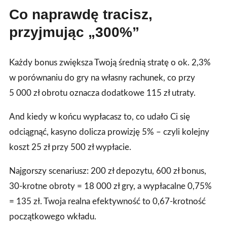
Co naprawdę tracisz,
przyjmując „300%”
Każdy bonus zwiększa Twoją średnią stratę o ok. 2,3%
w porównaniu do gry na własny rachunek, co przy
5 000 zł obrotu oznacza dodatkowe 115 zł utraty.
And kiedy w końcu wypłacasz to, co udało Ci się
odciągnąć, kasyno dolicza prowizję 5% – czyli kolejny
koszt 25 zł przy 500 zł wypłacie.
Najgorszy scenariusz: 200 zł depozytu, 600 zł bonus,
30‑krotne obroty = 18 000 zł gry, a wypłacalne 0,75%
= 135 zł. Twoja realna efektywność to 0,67‑krotność
początkowego wkładu.