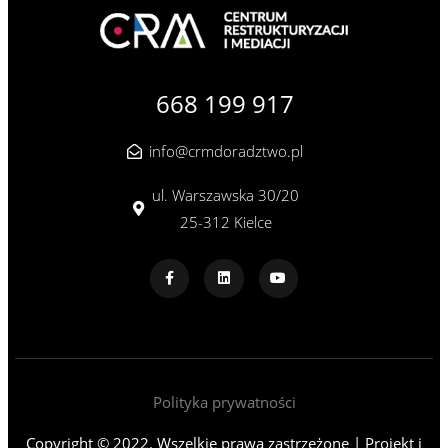
668 199 917
info@crmdoradztwo.pl
ul. Warszawska 30/20
25-312 Kielce
Polityka prywatności
Copyright © 2022. Wszelkie prawa zastrzeżone | Projekt i