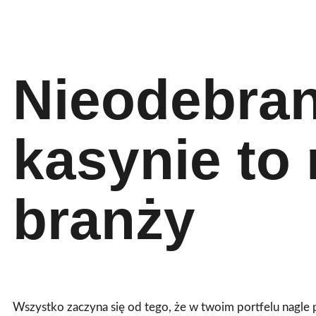
Nieodebra
kasynie to 
branży
Wszystko zaczyna się od tego, że w twoim portfelu nagle po