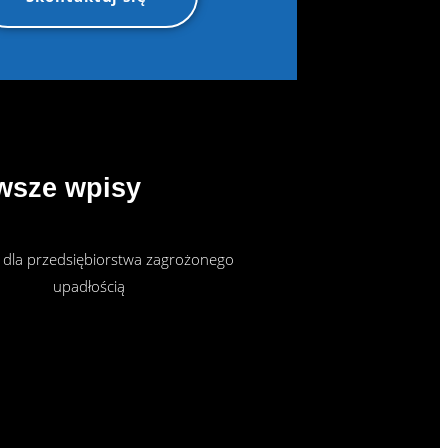
wsze wpisy
 dla przedsiębiorstwa zagrożonego
upadłością