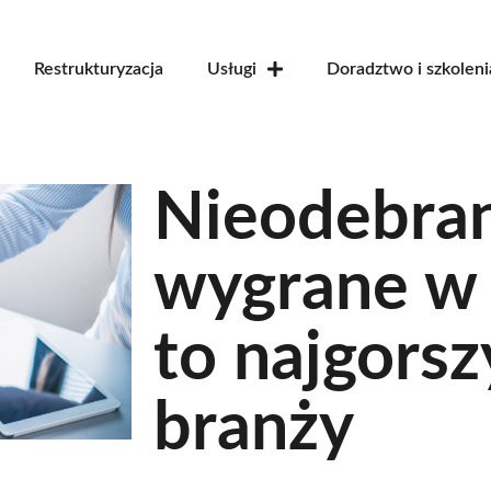
Restrukturyzacja
Usługi
Doradztwo i szkoleni
Nieodebra
wygrane w 
to najgorsz
branży