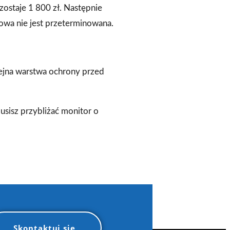
zostaje 1 800 zł. Następnie
owa nie jest przeterminowana.
lejna warstwa ochrony przed
usisz przybliżać monitor o
Skontaktuj się