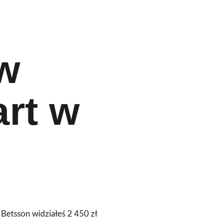
w
art w
 Betsson widziałeś 2 450 zł