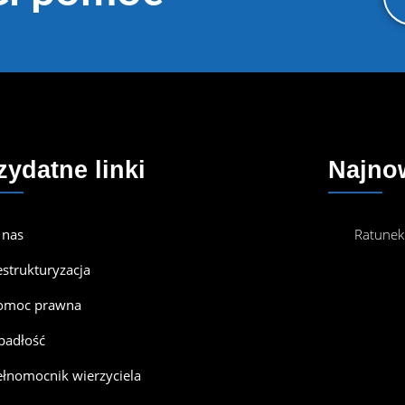
zydatne linki
Najno
 nas
Ratunek
estrukturyzacja
omoc prawna
padłość
ełnomocnik wierzyciela