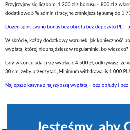
Przyjrzyjmy się liczbom: 1 200 zł z bonusu + 800 zł z wła
dodatkowe 5 % administracyjne zmniejsza tę sumę do 1 71
Dozen spins casino bonus bez obrotu bez depozytu PL – p
W skrócie, każdy dodatkowy warunek, jak konieczność pos
wypłatą, której nie znajdziesz w regulaminie, bo wiesz co
Gdy w końcu uda ci się wypłacić 4 500 zł, odkrywasz, że w
30 cm, żeby przeczytać „Minimum withdrawal is 1 000 PL
Najlepsze kasyna z najszybszą wypłatą – bez obłudy i bez 
Jesteśmy, aby 