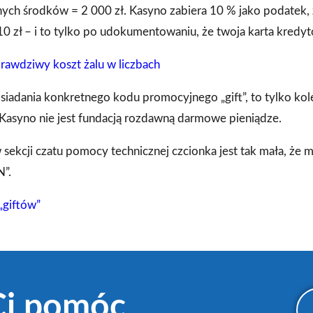
snych środków = 2 000 zł. Kasyno zabiera 10 % jako podatek, 
0 zł – i to tylko po udokumentowaniu, że twoja karta kredyt
rawdziwy koszt żalu w liczbach
iadania konkretnego kodu promocyjnego „gift”, to tylko ko
? Kasyno nie jest fundacją rozdawną darmowe pieniądze.
 sekcji czatu pomocy technicznej czcionka jest tak mała, że m
N”.
„giftów”
Ci pomóc