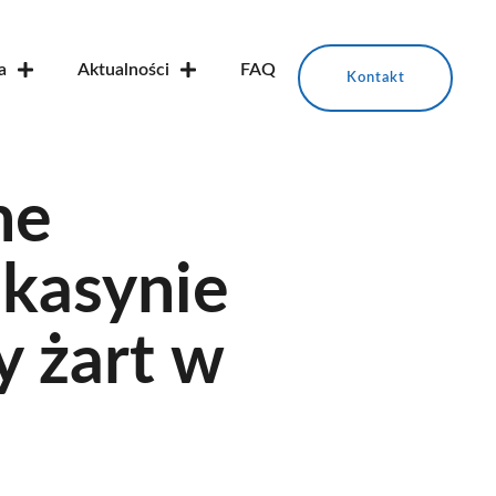
a
Aktualności
FAQ
Kontakt
ne
kasynie
y żart w