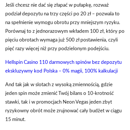
Jeśli chcesz nie dać się złapać w pułapkę, rozważ
podział depozytu na trzy części po 20 zł – pozwala to
na spełnienie wymogu obrotu przy mniejszym ryzyku.
Porównaj to z jednorazowym wkładem 100 zł, który po
pięciu obrotach wymaga już 500 zł postawienia, czyli
pięć razy więcej niż przy podzielonym podejściu.
Hellspin Casino 110 darmowych spinów bez depozytu
ekskluzywny kod Polska – 0% magii, 100% kalkulacji
And tak jak w slotach z wysoką zmiennością, gdzie
jeden spin może zmienić Twój bilans o 10‑krotność
stawki, tak i w promocjach Neon Vegas jeden zbyt
ryzykowny obrót może zrujnować cały budżet w ciągu
15 minut.