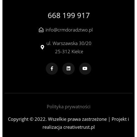
668 199 917
info@crmdoradztwo.pl
ul. Warszawska 30/20
25-312 Kielce
Polityka prywatności
Copyright © 2022. Wszelkie prawa zastrzeżone | Projekt i
realizacja
creativetrust.pl