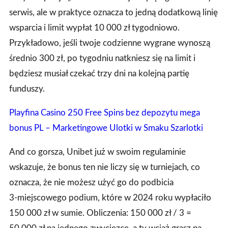
serwis, ale w praktyce oznacza to jedną dodatkową linię
wsparcia i limit wypłat 10 000 zł tygodniowo.
Przykładowo, jeśli twoje codzienne wygrane wynoszą
średnio 300 zł, po tygodniu natkniesz się na limit i
będziesz musiał czekać trzy dni na kolejną partię
funduszy.
Playfina Casino 250 Free Spins bez depozytu mega
bonus PL – Marketingowe Ulotki w Smaku Szarlotki
And co gorsza, Unibet już w swoim regulaminie
wskazuje, że bonus ten nie liczy się w turniejach, co
oznacza, że nie możesz użyć go do podbicia
3‑miejscowego podium, które w 2024 roku wypłaciło
150 000 zł w sumie. Obliczenia: 150 000 zł / 3 =