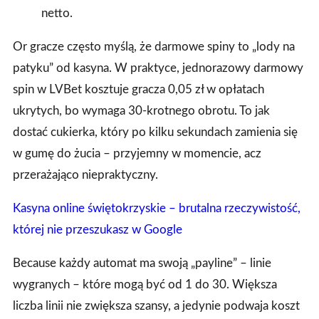
netto.
Or gracze często myślą, że darmowe spiny to „lody na
patyku” od kasyna. W praktyce, jednorazowy darmowy
spin w LVBet kosztuje gracza 0,05 zł w opłatach
ukrytych, bo wymaga 30‑krotnego obrotu. To jak
dostać cukierka, który po kilku sekundach zamienia się
w gumę do żucia – przyjemny w momencie, acz
przerażająco niepraktyczny.
Kasyna online świętokrzyskie – brutalna rzeczywistość,
której nie przeszukasz w Google
Because każdy automat ma swoją „payline” – linie
wygranych – które mogą być od 1 do 30. Większa
liczba linii nie zwiększa szansy, a jedynie podwaja koszt