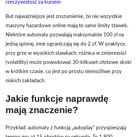
rzeczywistość za kursem
But najważniejsze jest zrozumienie, że nie wszystkie
maszyny hazardowe online mają te same limity stawek.
Niektóre automaty pozwalają maksymalnie 100 zł na
jedną spinnę, inne ograniczają się do 2 zł. W praktyce,
przy grze w wysokich stawkach, różnica w zmienności
(volatility) może powodować 30‑kilkuset‑złotowe skoki
w krótkim czasie, co jest po prostu niemożliwe przy
niskich zakładach.
Jakie funkcje naprawdę
mają znaczenie?
Przykład: automaty z funkcją „autoplay” przyspieszają
tempo gry aż 15 obrotów na sekundę. To 1 800