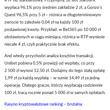
RTP niż standardowy. Przyjmijmy, że slot Starburst
wypłaca 96,1% przy średnim zakładzie 2 zł, a Gonzo’s
Quest 96,5% przy 5 zł – różnica w długoterminowym
zwrocie to zaledwie 0,04 zł na każdy 100 zł
postawionej kwoty. Przykład: w Bet365 po 10 000 zł
obstawionych w ciągu miesiąca, różnica w RTP wyniesie
niecałe 4 zł, czyli praktycznie brak efektu.
And wtedy przychodzi analiza kosztów transakcji.
Unibet pobiera 0,5% prowizji od wypłaty, co przy
2 500 zł wynosi 12,50 zł. Dodajmy do tego stałą opłatę
1,99 zł za każdą wypłatę – w sumie 14,49 zł za jedną
operację. Dlatego gracze, którzy wypłacają codziennie
100 zł, tracą rocznie ponad 5 000 zł w samych opłatach.
Kasyno kryptowalutowe ranking – brutalna