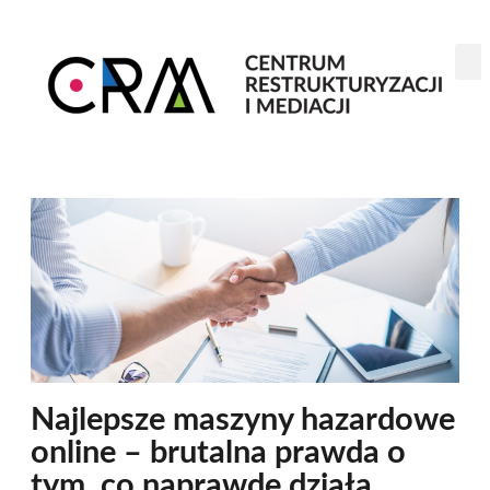
Najlepsze maszyny hazardowe
online – brutalna prawda o
tym, co naprawdę działa