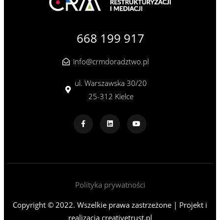
668 199 917
info@crmdoradztwo.pl
ul. Warszawska 30/20
25-312 Kielce
Polityka prywatności
Copyright © 2022. Wszelkie prawa zastrzeżone | Projekt i
realizacja
creativetrust.pl