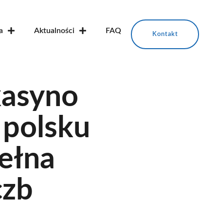
a
Aktualności
FAQ
Kontakt
kasyno
 polsku
ełna
czb