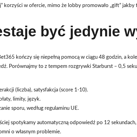
ej” korzyści w ofercie, mimo że lobby promowało „gift” jakby
estaje być jedynie
 w Bet365 kończy się niepełną pomocą w ciągu 48 godzin, a 
edź. Porównajmy to z tempem rozgrywki Starburst – 0,5 seku
rakcji (liczba), satysfakcja (score 1‑10).
aty, limity, język.
zanie sporu, według regulaminu UE.
jczęściej spotykamy automatyczną odpowiedź po 12 sekundach
apomni o własnym problemie.