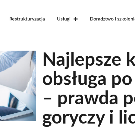
Restrukturyzacja
Usługi
Doradztwo i szkoleni
Najlepsze 
obsługa po
– prawda p
goryczy i li