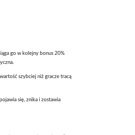
ciąga go w kolejny bonus 20%
yczna.
wartość szybciej niż gracze tracą
jawia się, znika i zostawia