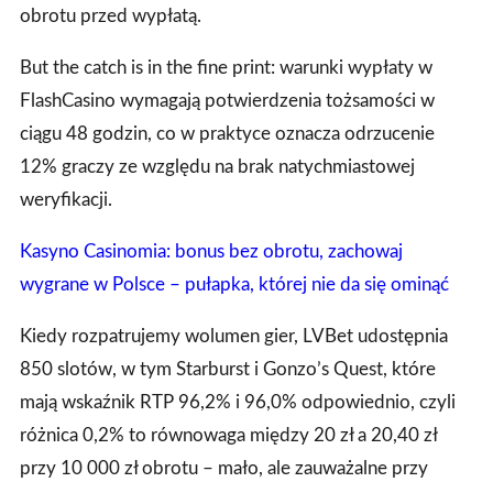
obrotu przed wypłatą.
But the catch is in the fine print: warunki wypłaty w
FlashCasino wymagają potwierdzenia tożsamości w
ciągu 48 godzin, co w praktyce oznacza odrzucenie
12% graczy ze względu na brak natychmiastowej
weryfikacji.
Kasyno Casinomia: bonus bez obrotu, zachowaj
wygrane w Polsce – pułapka, której nie da się ominąć
Kiedy rozpatrujemy wolumen gier, LVBet udostępnia
850 slotów, w tym Starburst i Gonzo’s Quest, które
mają wskaźnik RTP 96,2% i 96,0% odpowiednio, czyli
różnica 0,2% to równowaga między 20 zł a 20,40 zł
przy 10 000 zł obrotu – mało, ale zauważalne przy