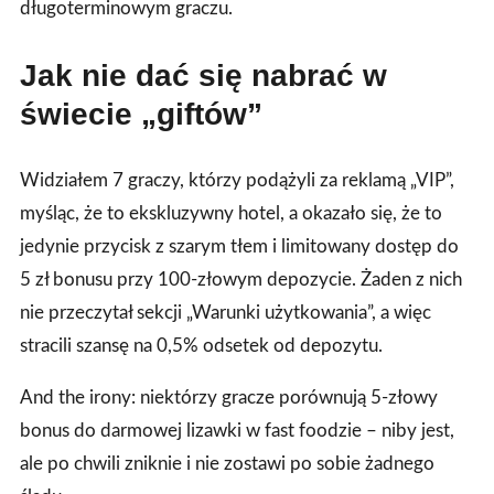
długoterminowym graczu.
Jak nie dać się nabrać w
świecie „giftów”
Widziałem 7 graczy, którzy podążyli za reklamą „VIP”,
myśląc, że to ekskluzywny hotel, a okazało się, że to
jedynie przycisk z szarym tłem i limitowany dostęp do
5 zł bonusu przy 100‑złowym depozycie. Żaden z nich
nie przeczytał sekcji „Warunki użytkowania”, a więc
stracili szansę na 0,5% odsetek od depozytu.
And the irony: niektórzy gracze porównują 5‑złowy
bonus do darmowej lizawki w fast foodzie – niby jest,
ale po chwili zniknie i nie zostawi po sobie żadnego