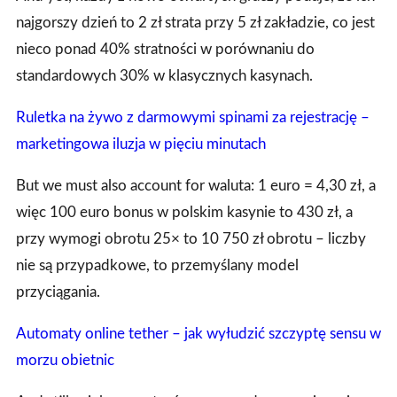
najgorszy dzień to 2 zł strata przy 5 zł zakładzie, co jest
nieco ponad 40% stratności w porównaniu do
standardowych 30% w klasycznych kasynach.
Ruletka na żywo z darmowymi spinami za rejestrację –
marketingowa iluzja w pięciu minutach
But we must also account for waluta: 1 euro = 4,30 zł, a
więc 100 euro bonus w polskim kasynie to 430 zł, a
przy wymogi obrotu 25× to 10 750 zł obrotu – liczby
nie są przypadkowe, to przemyślany model
przyciągania.
Automaty online tether – jak wyłudzić szczyptę sensu w
morzu obietnic