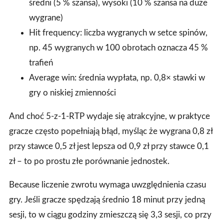
średni (5 % szansa), wysoki (10 % szansa na duże
wygrane)
Hit frequency: liczba wygranych w setce spinów,
np. 45 wygranych w 100 obrotach oznacza 45 %
trafień
Average win: średnia wypłata, np. 0,8× stawki w
gry o niskiej zmienności
And choć 5‑z‑1‑RTP wydaje się atrakcyjne, w praktyce
gracze często popełniają błąd, myśląc że wygrana 0,8 zł
przy stawce 0,5 zł jest lepsza od 0,9 zł przy stawce 0,1
zł – to po prostu złe porównanie jednostek.
Because liczenie zwrotu wymaga uwzględnienia czasu
gry. Jeśli gracze spędzają średnio 18 minut przy jedną
sesji, to w ciągu godziny zmieszczą się 3,3 sesji, co przy