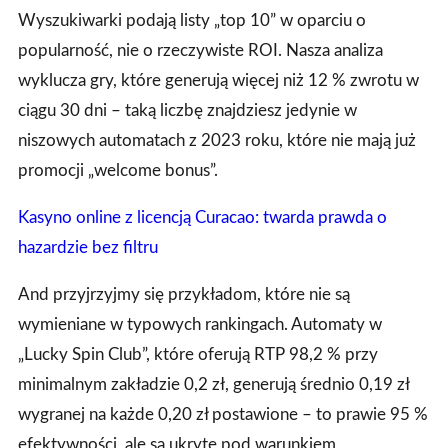
Wyszukiwarki podają listy „top 10” w oparciu o
popularność, nie o rzeczywiste ROI. Nasza analiza
wyklucza gry, które generują więcej niż 12 % zwrotu w
ciągu 30 dni – taką liczbę znajdziesz jedynie w
niszowych automatach z 2023 roku, które nie mają już
promocji „welcome bonus”.
Kasyno online z licencją Curacao: twarda prawda o
hazardzie bez filtru
And przyjrzyjmy się przykładom, które nie są
wymieniane w typowych rankingach. Automaty w
„Lucky Spin Club”, które oferują RTP 98,2 % przy
minimalnym zakładzie 0,2 zł, generują średnio 0,19 zł
wygranej na każde 0,20 zł postawione – to prawie 95 %
efektywności, ale są ukryte pod warunkiem