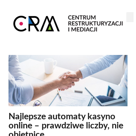
Najlepsze automaty kasyno
online – prawdziwe liczby, nie
obietnice