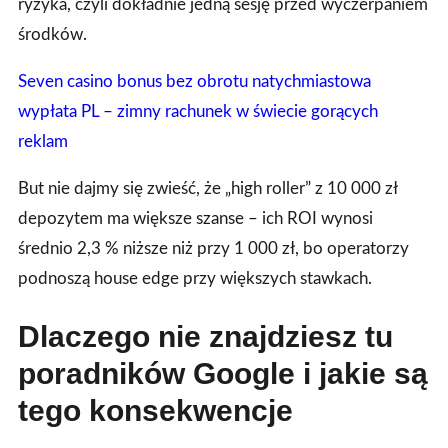
ryzyka, czyli dokładnie jedną sesję przed wyczerpaniem
środków.
Seven casino bonus bez obrotu natychmiastowa
wypłata PL – zimny rachunek w świecie gorących
reklam
But nie dajmy się zwieść, że „high roller” z 10 000 zł
depozytem ma większe szanse – ich ROI wynosi
średnio 2,3 % niższe niż przy 1 000 zł, bo operatorzy
podnoszą house edge przy większych stawkach.
Dlaczego nie znajdziesz tu
poradników Google i jakie są
tego konsekwencje