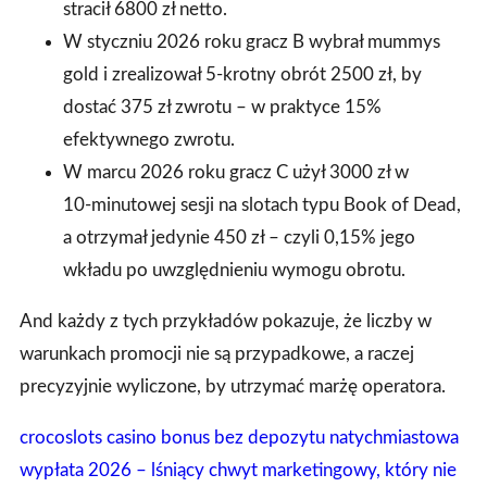
stracił 6800 zł netto.
W styczniu 2026 roku gracz B wybrał mummys
gold i zrealizował 5‑krotny obrót 2500 zł, by
dostać 375 zł zwrotu – w praktyce 15%
efektywnego zwrotu.
W marcu 2026 roku gracz C użył 3000 zł w
10‑minutowej sesji na slotach typu Book of Dead,
a otrzymał jedynie 450 zł – czyli 0,15% jego
wkładu po uwzględnieniu wymogu obrotu.
And każdy z tych przykładów pokazuje, że liczby w
warunkach promocji nie są przypadkowe, a raczej
precyzyjnie wyliczone, by utrzymać marżę operatora.
crocoslots casino bonus bez depozytu natychmiastowa
wypłata 2026 – lśniący chwyt marketingowy, który nie