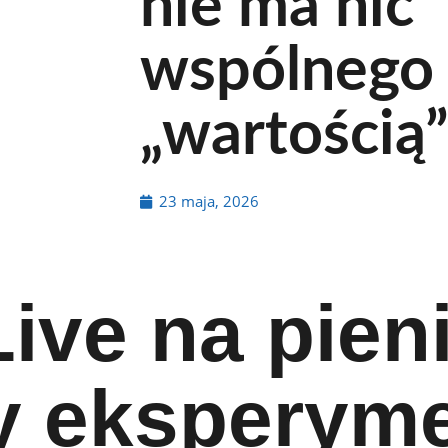
nie ma nic
wspólnego 
„wartością
23 maja, 2026
Live na pien
y eksperyme