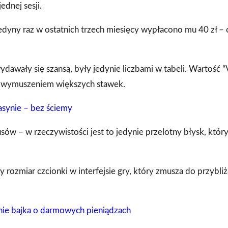
ednej sesji.
jedyny raz w ostatnich trzech miesięcy wypłacono mu 40 zł – 
ydawały się szansą, były jedynie liczbami w tabeli. Wartość “V
za wymuszeniem większych stawek.
asynie – bez ściemy
ów – w rzeczywistości jest to jedynie przelotny błysk, który
ły rozmiar czcionki w interfejsie gry, który zmusza do przybliż
 nie bajka o darmowych pieniądzach