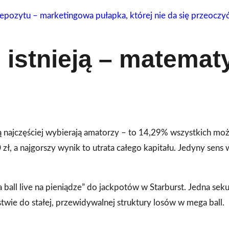
pozytu – marketingowa pułapka, której nie da się przeoczy
e istnieją – matemat
ą najczęściej wybierają amatorzy – to 14,29% wszystkich możl
zł, a najgorszy wynik to utrata całego kapitału. Jedyny sens 
 ball live na pieniądze” do jackpotów w Starburst. Jedna se
stwie do stałej, przewidywalnej struktury losów w mega ball.