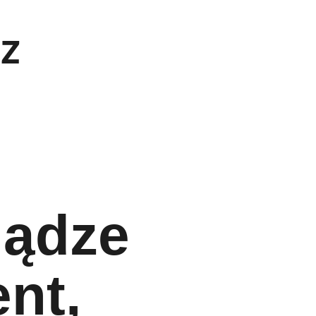
z
”
iądze
nt,