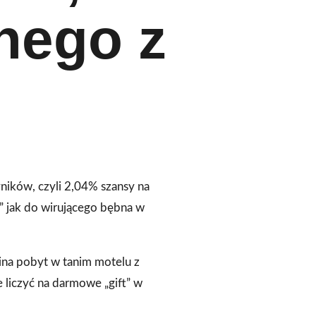
nego z
ników, czyli 2,04% szansy na
e” jak do wirującego bębna w
ina pobyt w tanim motelu z
e liczyć na darmowe „gift” w