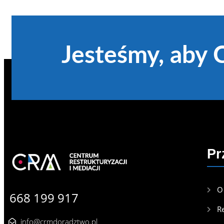
Jesteśmy, aby 
Pr
O
668 199 917
R
info@crmdoradztwo.pl