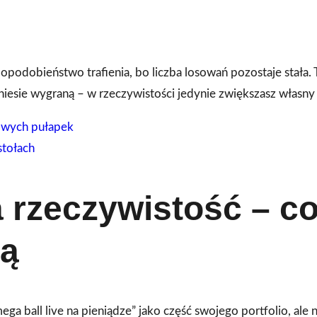
podobieństwo trafienia, bo liczba losowań pozostaje stała. 
niesie wygraną – w rzeczywistości jedynie zwiększasz własny 
kowych pułapek
stołach
a rzeczywistość – c
ką
ega ball live na pieniądze” jako część swojego portfolio, ale