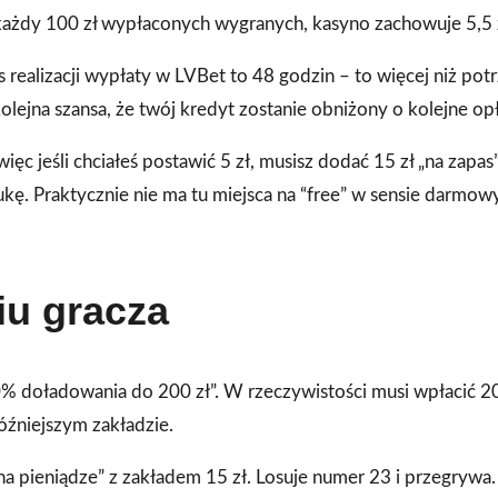
 każdy 100 zł wypłaconych wygranych, kasyno zachowuje 5,5 
s realizacji wypłaty w LVBet to 48 godzin – to więcej niż po
olejna szansa, że twój kredyt zostanie obniżony o kolejne opł
 jeśli chciałeś postawić 5 zł, musisz dodać 15 zł „na zapas”.
ukę. Praktycznie nie ma tu miejsca na “free” w sensie darmowy
iu gracza
0% doładowania do 200 zł”. W rzeczywistości musi wpłacić 2
óźniejszym zakładzie.
na pieniądze” z zakładem 15 zł. Losuje numer 23 i przegrywa.