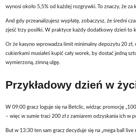
wynosi około 5,5% od każdej rozgrywki. To znaczy, że za
And gdy przeanalizujesz wypłatę, zobaczysz, że średni cza
zjeść trzy posiłki. W praktyce każdy dodatkowy dzień to k
Or że kasyno wprowadza limit minimalny depozytu 20 zł, więc
cukierkami musiałeś kupić cały worek, by dostać jedną szt
wymierzoną, zimną ulgę.
Przykładowy dzień w życ
W 09:00 gracz loguje się na Betclic, widząc promocję „10
– więc w sumie traci 200 zł z zamiarem odzyskania ich w p
But w 13:30 ten sam gracz decyduje się na „mega ball live 