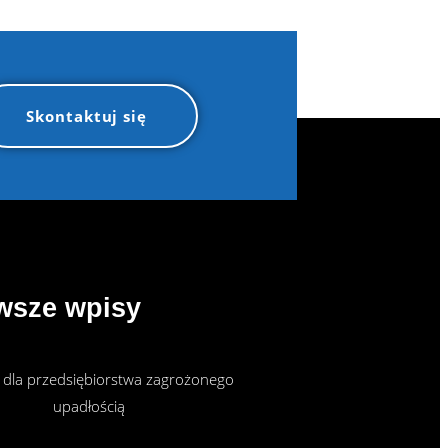
Skontaktuj się
wsze wpisy
 dla przedsiębiorstwa zagrożonego
upadłością