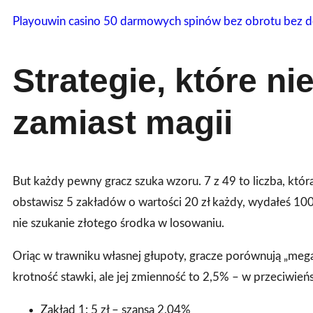
Playouwin casino 50 darmowych spinów bez obrotu bez de
Strategie, które ni
zamiast magii
But każdy pewny gracz szuka wzoru. 7 z 49 to liczba, któr
obstawisz 5 zakładów o wartości 20 zł każdy, wydałeś 100 
nie szukanie złotego środka w losowaniu.
Oriąc w trawniku własnej głupoty, gracze porównują „mega
krotność stawki, ale jej zmienność to 2,5% – w przeciwień
Zakład 1: 5 zł – szansa 2,04%