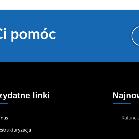
Ci pomóc
zydatne linki
Najno
 nas
Ratunek
estrukturyzacja