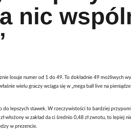
ma nic wspól
”
cznie losuje numer od 1 do 49. To dokładnie 49 możliwych wy
łaśnie wielu graczy wciąga się w „mega ball live na pieniądz
ęp do lepszych stawek. W rzeczywistości to bardziej przypom
zł włożony w zakład da ci średnio 0,48 zł zwrotu, to lepiej ni
ędzy w prezencie.