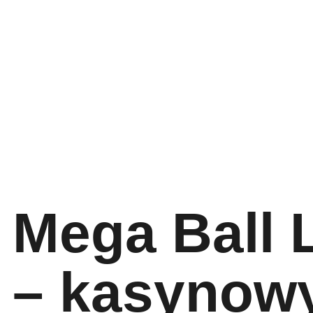
Mega Ball 
– kasynow