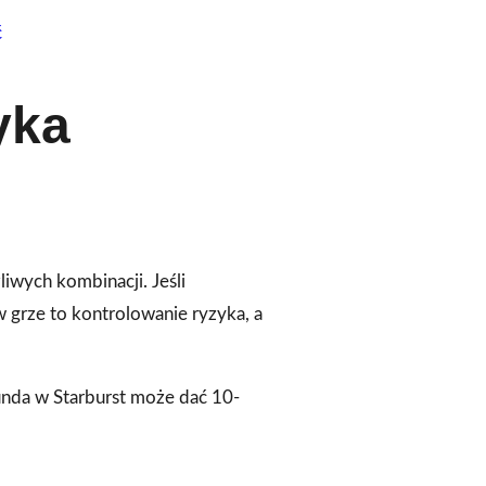
ć
yka
iwych kombinacji. Jeśli
w grze to kontrolowanie ryzyka, a
kunda w Starburst może dać 10-