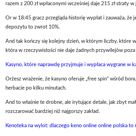
razem z 200 zł wpłaconymi wcześniej daje 215 zł straty w j
Or w 18:45 gracz przegląda historię wypłat i zauważa, że 
depozytu to zwrot 10%.
And tak kończy się kolejny dzień, w którym liczby, które w
która w rzeczywistości nie daje żadnych przywilejów po
Kasyno, które naprawdę przyjmuje i wypłaca wygrane w k
Orżesz wrażenie, że kasyno oferuje „free spin” wśród bonus
herbacie po kilku minutach.
And to właśnie te drobne, ale irytujące detale, jak zbyt ma
rozczarować bardziej niż najgorszy zakład.
Kenoteka na wylot: dlaczego keno online online polska to