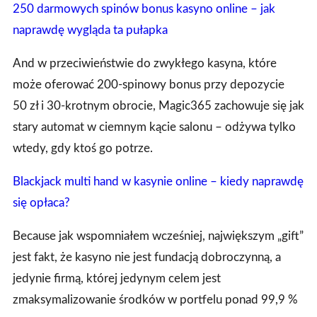
250 darmowych spinów bonus kasyno online – jak
naprawdę wygląda ta pułapka
And w przeciwieństwie do zwykłego kasyna, które
może oferować 200‑spinowy bonus przy depozycie
50 zł i 30‑krotnym obrocie, Magic365 zachowuje się jak
stary automat w ciemnym kącie salonu – odżywa tylko
wtedy, gdy ktoś go potrze.
Blackjack multi hand w kasynie online – kiedy naprawdę
się opłaca?
Because jak wspomniałem wcześniej, największym „gift”
jest fakt, że kasyno nie jest fundacją dobroczynną, a
jedynie firmą, której jedynym celem jest
zmaksymalizowanie środków w portfelu ponad 99,9 %