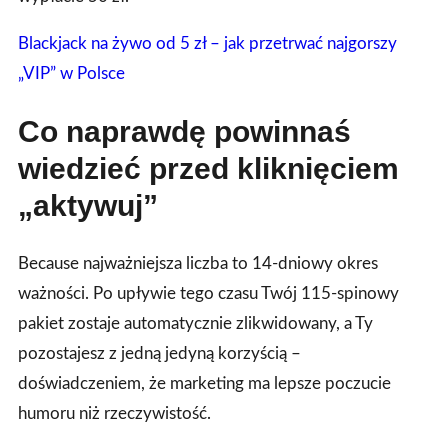
Blackjack na żywo od 5 zł – jak przetrwać najgorszy
„VIP” w Polsce
Co naprawdę powinnaś
wiedzieć przed kliknięciem
„aktywuj”
Because najważniejsza liczba to 14‑dniowy okres
ważności. Po upływie tego czasu Twój 115‑spinowy
pakiet zostaje automatycznie zlikwidowany, a Ty
pozostajesz z jedną jedyną korzyścią –
doświadczeniem, że marketing ma lepsze poczucie
humoru niż rzeczywistość.