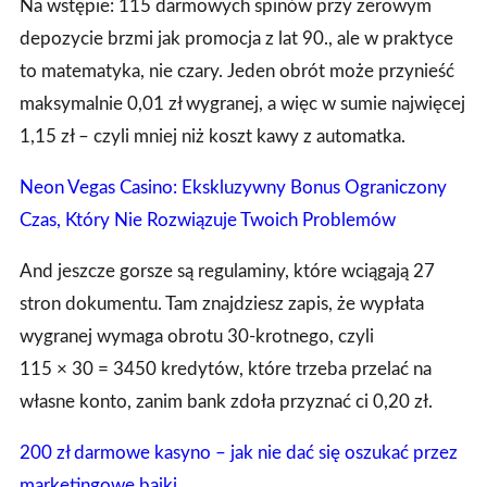
Na wstępie: 115 darmowych spinów przy zerowym
depozycie brzmi jak promocja z lat 90., ale w praktyce
to matematyka, nie czary. Jeden obrót może przynieść
maksymalnie 0,01 zł wygranej, a więc w sumie najwięcej
1,15 zł – czyli mniej niż koszt kawy z automatka.
Neon Vegas Casino: Ekskluzywny Bonus Ograniczony
Czas, Który Nie Rozwiązuje Twoich Problemów
And jeszcze gorsze są regulaminy, które wciągają 27
stron dokumentu. Tam znajdziesz zapis, że wypłata
wygranej wymaga obrotu 30‑krotnego, czyli
115 × 30 = 3450 kredytów, które trzeba przelać na
własne konto, zanim bank zdoła przyznać ci 0,20 zł.
200 zł darmowe kasyno – jak nie dać się oszukać przez
marketingowe bajki