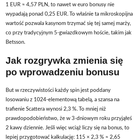
1 EUR ≈ 4,57 PLN, to nawet w euro bonusy nie
wypadają ponad 0,25 EUR. To właśnie ta mikroskopijna
wartość pozwala kasynom trzymać się tej samej marży,
co przy tradycyjnym 5‑gwiazdkowym hoście, takim jak
Betsson.
Jak rozgrywka zmienia się
po wprowadzeniu bonusu
But w rzeczywistości każdy spin jest poddany
losowaniu z 1024‑elementową tabelą, a szansa na
trafienie Scattera wynosi 2,3 %. To mniej niż
prawdopodobieństwo, że w 3‑dniowym roku przyjąłeś
2 kawy dziennie. Jeśli więc wciąż liczy się na bonus, to
lepiej przygotować kalkulację: 115 × 2,3 % ≈ 2,65