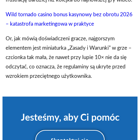
Wild tornado casino bonus kasynowy bez obrotu 2026
– katastrofa marketingowa w praktyce
Or, jak mówią doświadczeni gracze, najgorszym
elementem jest miniaturka „Zasady i Warunki” w grze –
czcionka tak mała, że nawet przy lupie 10× nie da się
odczytać, co oznacza, że regulaminy są ukryte przed
wzrokiem przeciętnego użytkownika.
Jesteśmy, aby Ci pomóc
Skontaktuj się