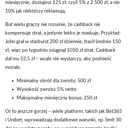
miesięcznie, dostajesz 125 zł, czyli 5% z 2 500 zł, a nie
10% jak niektórzy reklamują.
But wielu graczy nie rozumie, że cashback nie
kompensuje strat, a jedynie lekko je maskuje. Przykład:
John grał w starburst 200 zł dziennie, tracił średnio 150
zł, więc po tygodniu osiągnął 1050 zł strat. Cashback
dał mu 52,5 zł – wcale nie wystarczy, aby podnieść
morale.
Minimalny obrót dla zwrotu: 500 zł
Wysokość zwrotu: 5% netto
Maksymalny miesięczny bonus: 250 zł
Or to jeszcze gorzej – wiele platform, takich jak Bet365
i Unibet, wprowadzają dodatkowe warunki, np. limit 30