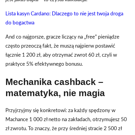
Lista kasyn Cardano: Dlaczego to nie jest twoja droga
do bogactwa
And co najgorsze, gracze liczący na „free” pieniądze
często przeoczą fakt, że muszą najpierw postawić
łącznie 1 200 zł, aby otrzymać zwrot 60 zł, czyli w
praktyce 5% efektywnego bonusu.
Mechanika cashback –
matematyka, nie magia
Przyjrzyjmy się konkretowi: za każdy spędzony w
Machance 1 000 zł netto na zakładach, otrzymujesz 50
zł zwrotu. To znaczy, że przy średniej stracie 2 500 zł