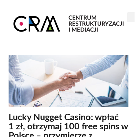
Lucky Nugget Casino: wpłać
1 zł, otrzymaj 100 free spins w
Polsce – przymierze z