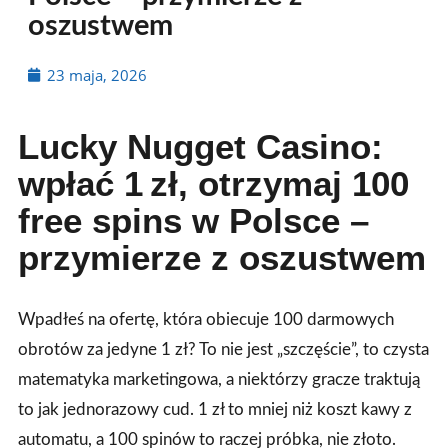
oszustwem
23 maja, 2026
Lucky Nugget Casino:
wpłać 1 zł, otrzymaj 100
free spins w Polsce –
przymierze z oszustwem
Wpadłeś na ofertę, która obiecuje 100 darmowych
obrotów za jedyne 1 zł? To nie jest „szczęście”, to czysta
matematyka marketingowa, a niektórzy gracze traktują
to jak jednorazowy cud. 1 zł to mniej niż koszt kawy z
automatu, a 100 spinów to raczej próbka, nie złoto.