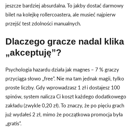
jeszcze bardziej absurdalna. To jakby dostać darmowy
bilet na kolejkę rollercoastera, ale musieć najpierw
przejść test zdolności manualnych.
Dlaczego gracze nadal klika
„akceptuję”?
Psychologia hazardu działa jak magnes – 7 % graczy
przyciąga słowo „free”. Nie ma tam jednak magii, tylko
proste liczby. Gdy wprowadzasz 1 zł i dostajesz 100
spinów, system nalicza Ci koszt każdego dodatkowego
zakładu (zwykle 0,20 zł). To znaczy, że po pięciu grach
już wydałeś 2 zł, mimo że początkowa promocja była
„gratis”.