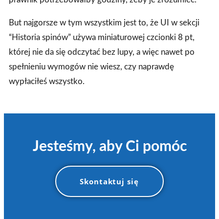
But najgorsze w tym wszystkim jest to, że UI w sekcji
“Historia spinów” używa miniaturowej czcionki 8 pt,
której nie da się odczytać bez lupy, a więc nawet po
spełnieniu wymogów nie wiesz, czy naprawdę
wypłaciłeś wszystko.
Jesteśmy, aby Ci pomóc
Skontaktuj się