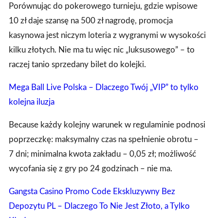
Porównując do pokerowego turnieju, gdzie wpisowe
10 zł daje szansę na 500 zł nagrodę, promocja
kasynowa jest niczym loteria z wygranymi w wysokości
kilku złotych. Nie ma tu więc nic „luksusowego” – to
raczej tanio sprzedany bilet do kolejki.
Mega Ball Live Polska – Dlaczego Twój „VIP” to tylko
kolejna iluzja
Because każdy kolejny warunek w regulaminie podnosi
poprzeczkę: maksymalny czas na spełnienie obrotu –
7 dni; minimalna kwota zakładu – 0,05 zł; możliwość
wycofania się z gry po 24 godzinach – nie ma.
Gangsta Casino Promo Code Ekskluzywny Bez
Depozytu PL – Dlaczego To Nie Jest Złoto, a Tylko