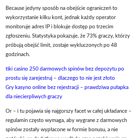
Because jedyny sposób na obejście ograniczeń to
wykorzystanie kilku kont, jednak każdy operator
monitoruje adres IP i blokuje dostęp po trzecim
zgłoszeniu. Statystyka pokazuje, że 73% graczy, którzy
próbują obejść limit, zostaje wykluczonych po 48
godzinach.
tiki casino 250 darmowych spinów bez depozytu po
prostu się zarejestruj – dlaczego to nie jest złoto
Gry kasyno online bez rejestracji – prawdziwa pułapka
dla niecierpliwych graczy
Or – i tu pojawia się najgorszy facet w całej układance –
regulamin często wymaga, aby wygrane z darmowych
spinów zostały wypłacone w formie bonusu, a nie