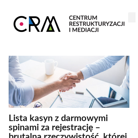
Lista kasyn z darmowymi
spinami za rejestrację –
brutalna rzeczywistość, której