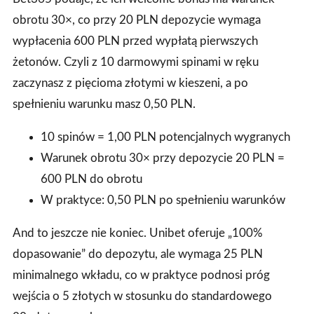
obrotu 30×, co przy 20 PLN depozycie wymaga
wypłacenia 600 PLN przed wypłatą pierwszych
żetonów. Czyli z 10 darmowymi spinami w ręku
zaczynasz z pięcioma złotymi w kieszeni, a po
spełnieniu warunku masz 0,50 PLN.
10 spinów = 1,00 PLN potencjalnych wygranych
Warunek obrotu 30× przy depozycie 20 PLN =
600 PLN do obrotu
W praktyce: 0,50 PLN po spełnieniu warunków
And to jeszcze nie koniec. Unibet oferuje „100%
dopasowanie” do depozytu, ale wymaga 25 PLN
minimalnego wkładu, co w praktyce podnosi próg
wejścia o 5 złotych w stosunku do standardowego