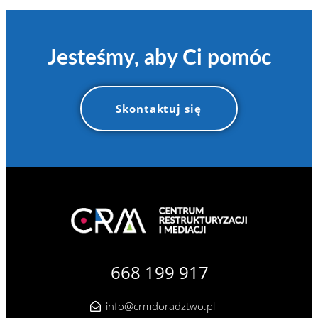
Jesteśmy, aby Ci pomóc
Skontaktuj się
668 199 917
info@crmdoradztwo.pl