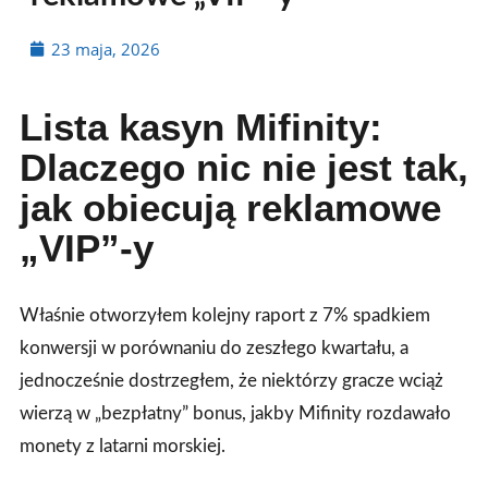
23 maja, 2026
Lista kasyn Mifinity:
Dlaczego nic nie jest tak,
jak obiecują reklamowe
„VIP”‑y
Właśnie otworzyłem kolejny raport z 7% spadkiem
konwersji w porównaniu do zeszłego kwartału, a
jednocześnie dostrzegłem, że niektórzy gracze wciąż
wierzą w „bezpłatny” bonus, jakby Mifinity rozdawało
monety z latarni morskiej.