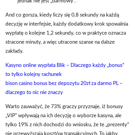
jednak nie jest „darmowy”.
And co gorsza, kiedy liczy się 0,8 sekundy na każdą
decyzję w interfejsie, każdy dodatkowy krok spowalnia
wypłatę o kolejne 1,2 sekundy, co w praktyce oznacza
stracone minuty, a więc utracone szanse na dalsze
zakłady.
Kasyno online wypłata Blik – Dlaczego każdy „bonus”
to tylko kolejny rachunek
bison casino bonus bez depozytu 20zł za darmo PL –
dlaczego to nic nie znaczy
Warto zauważyć, że 73% graczy przyznaje, iż bonusy
„VIP” wpływają na ich decyzję o wyborze kasyna, ale
tylko 19% z nich dochodzi do wniosku, że te „prezenty”
nie przewyższają kosztów transakcyjnych. To jakby