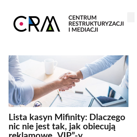
Lista kasyn Mifinity: Dlaczego
nic nie jest tak, jak obiecują
reklamowe „VIP”‑y