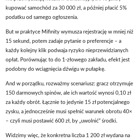
kupować samochód za 30 000 zł, a później płacić 5%
podatku od samego ogłoszenia.
But w praktyce Mifinity wymusza rejestrację w mniej niż
15 sekund, potem zadaje pytanie o preferencje – a
każdy kolejny klik podwaja ryzyko nieprzewidzianych
opłat. Porównując to do 1‑złowego zakładu, efekt jest
podobny do wciągnięcia dźwigu w pułapkę.
And w porządku, rozważmy scenariusz: gracz otrzymuje
150 darmowych spinów, ale ich wartość wynosi 0,10 zł
za każdy obrót. Łącznie to jedynie 15 zł potencjalnego
zysku, a jednocześnie musi spełnić warunek obrotu 40×
– czyli musi postawić 600 zł, by „uwolnić” środki.
Widzimy więc, że konkretna liczba 1 200 zł wydana na