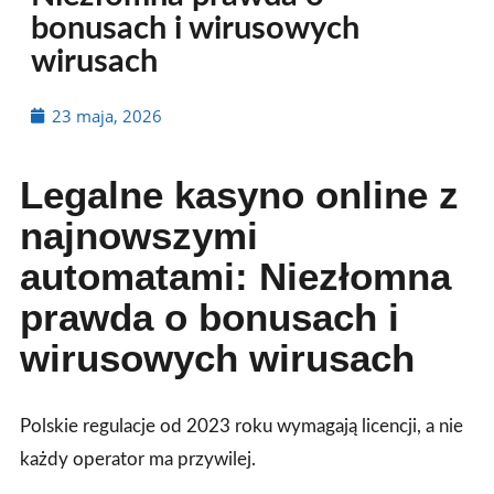
bonusach i wirusowych
wirusach
23 maja, 2026
Legalne kasyno online z
najnowszymi
automatami: Niezłomna
prawda o bonusach i
wirusowych wirusach
Polskie regulacje od 2023 roku wymagają licencji, a nie
każdy operator ma przywilej.