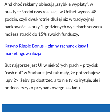
And choć reklamy obiecują „szybkie wypłaty”, w
praktyce średni czas realizacji w Unibet wynosi 48
godzin, czyli dwukrotnie dłużej niż w tradycyjnej
bankowości, a przy 1‑godzinnych wyciekach serwera
możesz stracić do 15% swoich funduszy.
Kasyno Ripple Bonus – zimny rachunek kasy i
marketingowa iluzja
But najgorsze jest UI w niektórych grach – przycisk
“cash out” w Starburst jest tak mały, że potrzebujesz
lupy 2×, żeby go dostrzec, a to nie tylko irytuje, ale i
podnosi ryzyko przypadkowego zakładu.