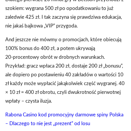
szokiem: wygrana 500 zł po opodatkowaniu to już
zaledwie 425 zł. I tak zaczyna się prawdziwa edukacja,
nie jakaś bajkowa „VIP” przygoda.
And jeszcze nie mówmy o promocjach, które obiecują
100% bonus do 400 zł, a potem ukrywają
20‑procentowy obrót w drobnych warunkach.
Przykład: gracz wpłaca 200 zł, dostaje 200 zł „bonusu”,
ale dopiero po postawieniu 40 zakładów o wartości 10
zł każdy może wypłacić jakąkolwiek część wygranej. 40
× 10 zł = 400 zł obrotu, czyli dwukrotność pierwotnej
wpłaty – czysta iluzja.
Rabona Casino kod promocyjny darmowe spiny Polska
– Dlaczego to nie jest „prezent” od losu