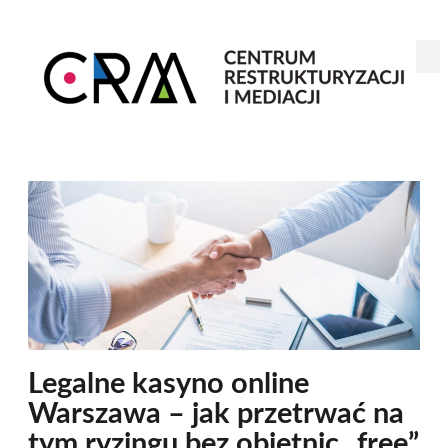
Legalne kasyno online
Warszawa – jak przetrwać na
tym ryzingu bez obietnic „free”