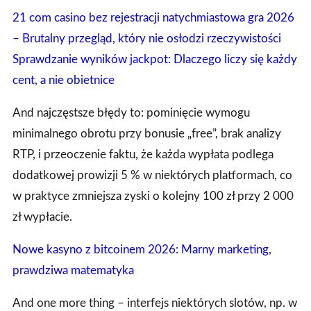
21 com casino bez rejestracji natychmiastowa gra 2026
– Brutalny przegląd, który nie osłodzi rzeczywistości
Sprawdzanie wyników jackpot: Dlaczego liczy się każdy
cent, a nie obietnice
And najczęstsze błędy to: pominięcie wymogu
minimalnego obrotu przy bonusie „free”, brak analizy
RTP, i przeoczenie faktu, że każda wypłata podlega
dodatkowej prowizji 5 % w niektórych platformach, co
w praktyce zmniejsza zyski o kolejny 100 zł przy 2 000
zł wypłacie.
Nowe kasyno z bitcoinem 2026: Marny marketing,
prawdziwa matematyka
And one more thing – interfejs niektórych slotów, np. w