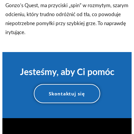
Gonzo’s Quest, ma przyciski „spin” w rozmytym, szarym
odcieniu, który trudno odróżnić od tła, co powoduje
niepotrzebne pomyłki przy szybkiej grze. To naprawdę
irytujące.
Jesteśmy, aby Ci pomóc
Skontaktuj się