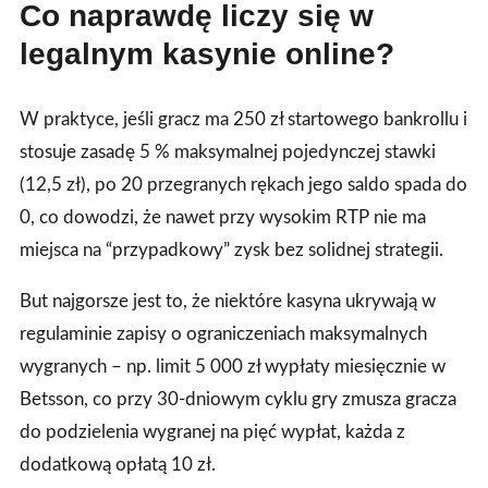
Co naprawdę liczy się w
legalnym kasynie online?
W praktyce, jeśli gracz ma 250 zł startowego bankrollu i
stosuje zasadę 5 % maksymalnej pojedynczej stawki
(12,5 zł), po 20 przegranych rękach jego saldo spada do
0, co dowodzi, że nawet przy wysokim RTP nie ma
miejsca na “przypadkowy” zysk bez solidnej strategii.
But najgorsze jest to, że niektóre kasyna ukrywają w
regulaminie zapisy o ograniczeniach maksymalnych
wygranych – np. limit 5 000 zł wypłaty miesięcznie w
Betsson, co przy 30‑dniowym cyklu gry zmusza gracza
do podzielenia wygranej na pięć wypłat, każda z
dodatkową opłatą 10 zł.