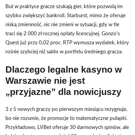
But w praktyce gracze szukają gier, które pozwolą im
szybko zwiększyć bankroll. Starburst, mimo że oferuje
niską zmienność, nic nie zmieni w sytuacji, gdy w tle
traci się 2 000 zł rocznej opłaty licencyjnej. Gonzo’s
Quest już przy 0,02 proc. RTP wymusza wydatek, który
rośnie szybciej niż saldo w portfelu średniego gracza.
Dlaczego legalne kasyno w
Warszawie nie jest
„przyjazne” dla nowicjuszy
3 z 5 nowych graczy po pierwszym miesiącu rezygnuje,
bo nie rozumie, że promocje to matematyczne pułapki.
Przykładowo, LVBet oferuje 30 darmowych spinów, ale