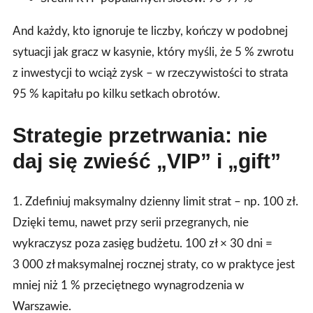
And każdy, kto ignoruje te liczby, kończy w podobnej
sytuacji jak gracz w kasynie, który myśli, że 5 % zwrotu
z inwestycji to wciąż zysk – w rzeczywistości to strata
95 % kapitału po kilku setkach obrotów.
Strategie przetrwania: nie
daj się zwieść „VIP” i „gift”
1. Zdefiniuj maksymalny dzienny limit strat – np. 100 zł.
Dzięki temu, nawet przy serii przegranych, nie
wykraczysz poza zasięg budżetu. 100 zł × 30 dni =
3 000 zł maksymalnej rocznej straty, co w praktyce jest
mniej niż 1 % przeciętnego wynagrodzenia w
Warszawie.