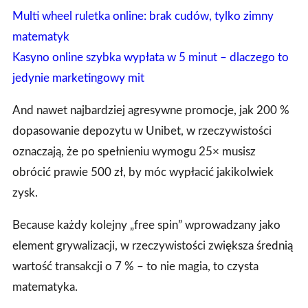
Multi wheel ruletka online: brak cudów, tylko zimny
matematyk
Kasyno online szybka wypłata w 5 minut – dlaczego to
jedynie marketingowy mit
And nawet najbardziej agresywne promocje, jak 200 %
dopasowanie depozytu w Unibet, w rzeczywistości
oznaczają, że po spełnieniu wymogu 25× musisz
obrócić prawie 500 zł, by móc wypłacić jakikolwiek
zysk.
Because każdy kolejny „free spin” wprowadzany jako
element grywalizacji, w rzeczywistości zwiększa średnią
wartość transakcji o 7 % – to nie magia, to czysta
matematyka.