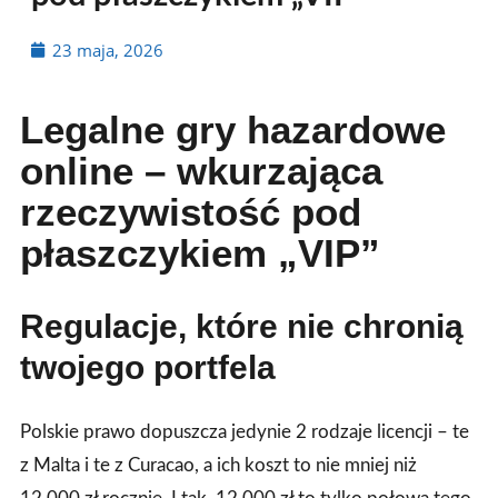
23 maja, 2026
Legalne gry hazardowe
online – wkurzająca
rzeczywistość pod
płaszczykiem „VIP”
Regulacje, które nie chronią
twojego portfela
Polskie prawo dopuszcza jedynie 2 rodzaje licencji – te
z Malta i te z Curacao, a ich koszt to nie mniej niż