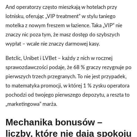
And operatorzy często mieszkają w hotelach przy
lotnisku, oferując „VIP treatment” w stylu taniego
motelka z nowym freszem w łazience. Taka „VIP” nie
znaczy nic poza tym, że masz dostęp do szybszych
wypłat – wcale nie znaczy darmowej kasy.
Betclic, Unibet i LVBet – każdy z nich w rocznej
sprawozdawczości podaje, że 68 % graczy rezygnuje po
pierwszych trzech przegranych. To nie jest przypadek,
to matematyka promocji, w której 1 % zysku operatora
pochodzi od twojego pierwszego depozytu, a reszta to
„marketingowa” marża.
Mechanika bonusów –
liczby, które nie dają spokoju