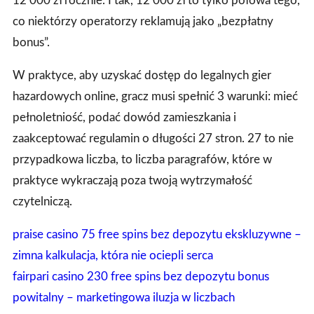
12 000 zł rocznie. I tak, 12 000 zł to tylko połowa tego,
co niektórzy operatorzy reklamują jako „bezpłatny
bonus”.
W praktyce, aby uzyskać dostęp do legalnych gier
hazardowych online, gracz musi spełnić 3 warunki: mieć
pełnoletniość, podać dowód zamieszkania i
zaakceptować regulamin o długości 27 stron. 27 to nie
przypadkowa liczba, to liczba paragrafów, które w
praktyce wykraczają poza twoją wytrzymałość
czytelniczą.
praise casino 75 free spins bez depozytu ekskluzywne –
zimna kalkulacja, która nie ociepli serca
fairpari casino 230 free spins bez depozytu bonus
powitalny – marketingowa iluzja w liczbach