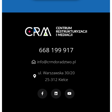
668 199 917
info@crmdoradztwo.pl
ul. Warszawska 30/20
25-312 Kielce