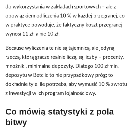
do wykorzystania w zakładach sportowych – ale z
obowiązkiem odliczenia 10 % w każdej przegranej, co
w praktyce powoduje, że faktyczny koszt przegranej
wynosi 11 zł, a nie 10 zł.
Because wyliczenia te nie są tajemnicą, ale jedyną
rzeczą, którą gracze realnie liczą, są liczby – procenty,
mnożniki, minimalne depozyty. Dlatego 100 zł min.
depozytu w Betclic to nie przypadkowy próg; to
dokładnie tyle, ile potrzeba, aby wymusić 10 % zwrotu
z inwestycji w ich program lojalnościowy.
Co mówią statystyki z pola
bitwy