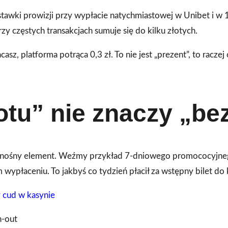
 stawki prowizji przy wypłacie natychmiastowej w Unibet i w 
 przy częstych transakcjach sumuje się do kilku złotych.
asz, platforma potrąca 0,3 zł. To nie jest „prezent”, to raczej
tu” nie znaczy „be
nieznośny element. Weźmy przykład 7‑dniowego promococyjne
ypłaceniu. To jakbyś co tydzień płacił za wstępny bilet do ki
y cud w kasynie
h‑out