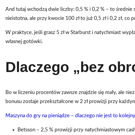
And tutaj wchodzą dwie liczby: 0,5 % i 0,2 % – to średnie
nieistotna, ale przy kwocie 100 zł to już 0,5 zł i 0,2 zł, co
W praktyce, jeśli grasz 5 zł w Starburst i natychmiast wypłac
własnej gotówki.
Dlaczego „bez obro
Bo w liczeniu procentów zawsze znajdzie się mały, ale 
bonusu zostaje przekształcone w 2 zł prowizji przy każdym w
Maszyna do gry na pieniądze – dlaczego nie jest to kolejn
Betsson – 2,5 % prowizji przy natychmiastowym cas