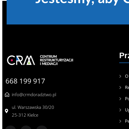
Pr
O
668 199 917
R
info@crmdoradztwo.pl
P
ul. Warszawska 30/20
U
25-312 Kielce
P