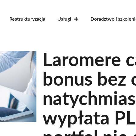
Restrukturyzacja
Usługi
Doradztwo i szkoleni
Laromere c
bonus bez 
natychmia
wypłata PL