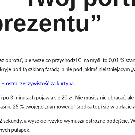
prezentu”
ez obrotu”, pierwsze co przychodzi Ci na myśl, to 0,01 % sza
ryje pod tą szklaną fasadą, a nie pod jakimś nieistniejącym „V
– ostra rzeczywistość za kurtyną
i po 3 minutach pojawia się 20 zł. Nie musisz nic obracać, al
aśnie 25 % twojego „darmowego” środka topi się w opłacie a
0,2 sekundy, a wysokie ryzyko wymusza ostrożne podejście. 
nych pułapek.