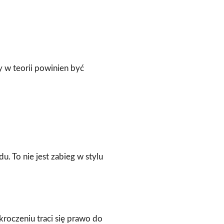
y w teorii powinien być
. To nie jest zabieg w stylu
kroczeniu traci się prawo do