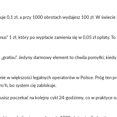
ztuje 0,1 zł, a przy 1000 obrotach wydajesz 100 zł. W świeci
” 1 zł, który po wypłacie zamienia się w 0,05 zł opłaty. To t
„gratisu”. Jedyny darmowy element to chwila pomyłki, kiedy 
nnie w większości legalnych operatorów w Polsce. Próg ten p
m/h, bo system cię zablokuje.
usisz poczekać na kolejny cykl 24‑godzinny, co w praktyce oz