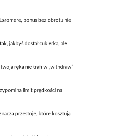
e Laromere, bonus bez obrotu nie
ak, jakbyś dostał cukierka, ale
twoja ręka nie trafi w „withdraw”
rzypomina limit prędkości na
nacza przestoje, które kosztują