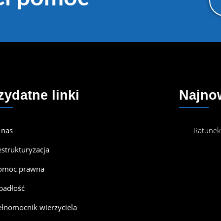
zydatne linki
Najno
 nas
Ratunek
estrukturyzacja
omoc prawna
padłość
ełnomocnik wierzyciela