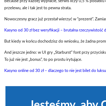
Because przy każdej wypłacie, serwis liczy 0,5 % podatku o
przelewu, ale i tak jest to pewna strata.
Nowoczesny gracz już przestał wierzyć w “prezent”. Zamiast
Kasyno od 30 zł bez weryfikacji – brutalna rzeczywistość 
But kiedy w końcu dochodzisz do wniosku, że żadna promoc
And jeszcze jedno: w UI gry „Starburst” font przy przycis
To już nie jest „bonus”, to po prostu irytujące.
Kasyno online od 30 zł – dlaczego to nie jest bilet do luk
Jesteśmy, aby 