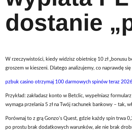
dostanie „
W rzeczywistości, kiedy widzisz obietnicę 10 zł „bonusu b
groszem w kieszeni. Dlatego analizujemy, co naprawdę się k
pzbuk casino otrzymaj 100 darmowych spinów teraz 2026 
Przykład: zakładasz konto w Betclic, wypełniasz formularz 
wymaga przelania 5 zł na Twój rachunek bankowy – tak, wł
Porównaj to z grą Gonzo’s Quest, gdzie każdy spin trwa 
po prostu brak dodatkowych warunków, ale nie brak drob