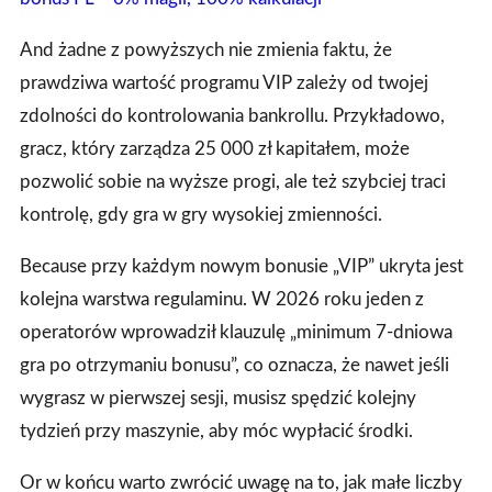
And żadne z powyższych nie zmienia faktu, że
prawdziwa wartość programu VIP zależy od twojej
zdolności do kontrolowania bankrollu. Przykładowo,
gracz, który zarządza 25 000 zł kapitałem, może
pozwolić sobie na wyższe progi, ale też szybciej traci
kontrolę, gdy gra w gry wysokiej zmienności.
Because przy każdym nowym bonusie „VIP” ukryta jest
kolejna warstwa regulaminu. W 2026 roku jeden z
operatorów wprowadził klauzulę „minimum 7‑dniowa
gra po otrzymaniu bonusu”, co oznacza, że nawet jeśli
wygrasz w pierwszej sesji, musisz spędzić kolejny
tydzień przy maszynie, aby móc wypłacić środki.
Or w końcu warto zwrócić uwagę na to, jak małe liczby