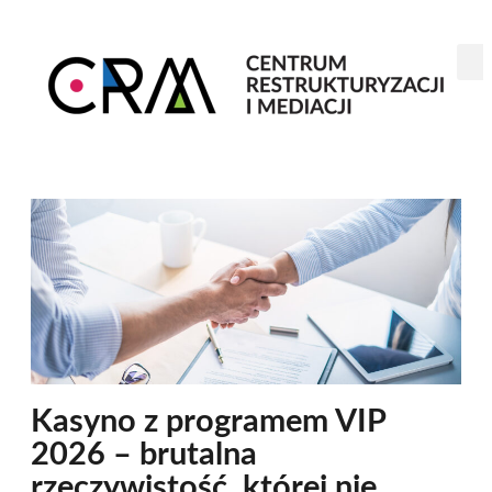
Kasyno z programem VIP
2026 – brutalna
rzeczywistość, której nie