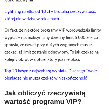
jednorazowy hit.
Lightning ruletka od 10 zł – brutalna rzeczywistość,
której nie widzisz w reklamach
Or fakt, że niektóre programy VIP wprowadzają limity
wypłat – np. maksymalny dzienny limit 5 000 zł – co
sprawia, że nawet przy dużych wygranych musisz
czekać, aż limit zostanie odnowiony. To jak czekać na
kolejny obrót w slotcie, który już nie płaci.
Top 20 kasyn z najszybszą wypłatą: Dlaczego Twoje
pieniądze nie muszą czekać w nieskończoność
Jak obliczyć rzeczywistą
wartość programu VIP?