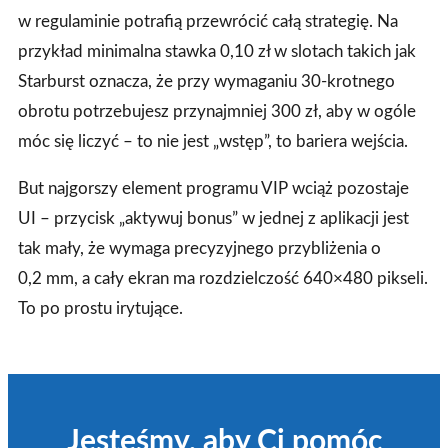
w regulaminie potrafią przewrócić całą strategię. Na
przykład minimalna stawka 0,10 zł w slotach takich jak
Starburst oznacza, że przy wymaganiu 30‑krotnego
obrotu potrzebujesz przynajmniej 300 zł, aby w ogóle
móc się liczyć – to nie jest „wstęp”, to bariera wejścia.
But najgorszy element programu VIP wciąż pozostaje
UI – przycisk „aktywuj bonus” w jednej z aplikacji jest
tak mały, że wymaga precyzyjnego przybliżenia o
0,2 mm, a cały ekran ma rozdzielczość 640×480 pikseli.
To po prostu irytujące.
Jesteśmy, aby Ci pomóc