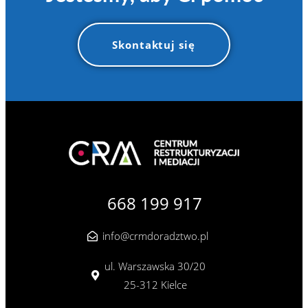
Skontaktuj się
668 199 917
info@crmdoradztwo.pl
ul. Warszawska 30/20
25-312 Kielce