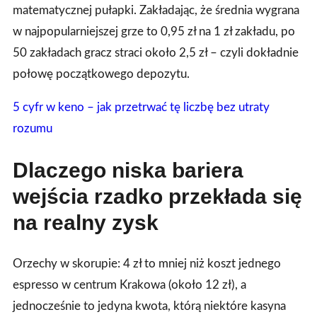
matematycznej pułapki. Zakładając, że średnia wygrana
w najpopularniejszej grze to 0,95 zł na 1 zł zakładu, po
50 zakładach gracz straci około 2,5 zł – czyli dokładnie
połowę początkowego depozytu.
5 cyfr w keno – jak przetrwać tę liczbę bez utraty
rozumu
Dlaczego niska bariera
wejścia rzadko przekłada się
na realny zysk
Orzechy w skorupie: 4 zł to mniej niż koszt jednego
espresso w centrum Krakowa (około 12 zł), a
jednocześnie to jedyna kwota, którą niektóre kasyna