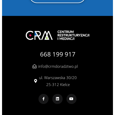
668 199 917
info@crmdoradztwo.pl
ul. Warszawska 30/20
25-312 Kielce