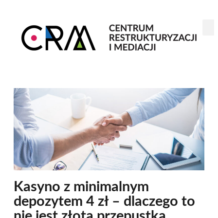
Kasyno z minimalnym
depozytem 4 zł – dlaczego to
nie jest złota przepustka