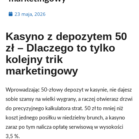
23 maja, 2026
Kasyno z depozytem 50
zł – Dlaczego to tylko
kolejny trik
marketingowy
Wprowadzając 50‑złowy depozyt w kasynie, nie dajesz
sobie szansy na wielki wygrany, a raczej otwierasz drzwi
do precyzyjnego kalkulatora strat. 50 zł to mniej niż
koszt jednego posiłku w niedzielny brunch, a kasyno
zaraz po tym nalicza opłatę serwisową w wysokości
3,5 %.