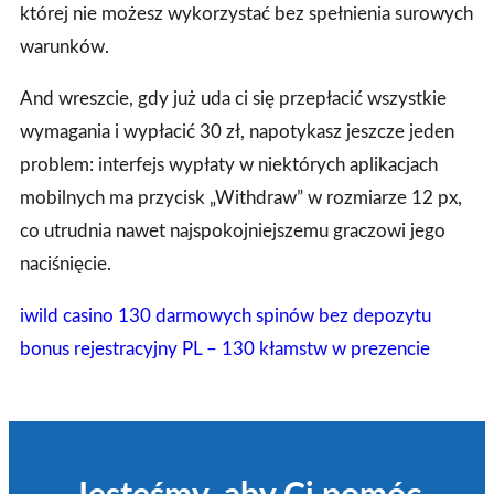
której nie możesz wykorzystać bez spełnienia surowych
warunków.
And wreszcie, gdy już uda ci się przepłacić wszystkie
wymagania i wypłacić 30 zł, napotykasz jeszcze jeden
problem: interfejs wypłaty w niektórych aplikacjach
mobilnych ma przycisk „Withdraw” w rozmiarze 12 px,
co utrudnia nawet najspokojniejszemu graczowi jego
naciśnięcie.
iwild casino 130 darmowych spinów bez depozytu
bonus rejestracyjny PL – 130 kłamstw w prezencie