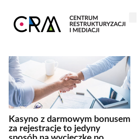
Kasyno z darmowym bonusem
za rejestracje to jedyny
sposób na wycieczkę po