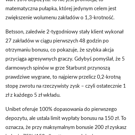
matematyczna pułapka, której jedynym celem jest
zwiększenie wolumenu zakładów o 1,3‑krotność.
Betsson, zaledwie 2‑tygodniowy stały klient wykonał
27 zakładów w ciągu pierwszych 48 godzin po
otrzymaniu bonusu, co pokazuje, że szybka akcja
przyciąga agresywnych graczy. Gdybyś pomyślał, że 5
darmowych spinów w grze Starburst przynoszą
prawdziwe wygrane, to najpierw przelicz 0,2‑krotną
stopę zwrotu na rzeczywisty zysk – czyli ostatecznie 1
zł z każdego 5 zł wkładu.
Unibet oferuje 100% dopasowania do pierwszego
depozytu, ale ustala limit wypłaty bonusu na 150 zł. To
oznacza, że przy maksymalnym bonusie 200 zł zyskasz