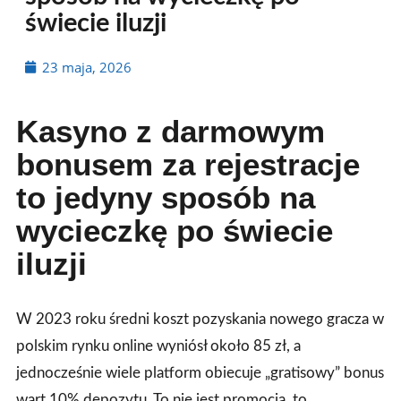
świecie iluzji
23 maja, 2026
Kasyno z darmowym
bonusem za rejestracje
to jedyny sposób na
wycieczkę po świecie
iluzji
W 2023 roku średni koszt pozyskania nowego gracza w
polskim rynku online wyniósł około 85 zł, a
jednocześnie wiele platform obiecuje „gratisowy” bonus
wart 10% depozytu. To nie jest promocja, to