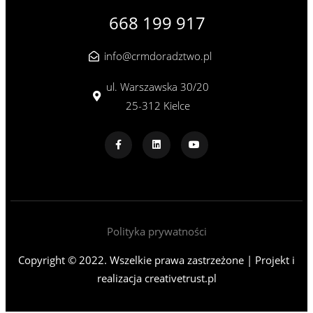
668 199 917
info@crmdoradztwo.pl
ul. Warszawska 30/20
25-312 Kielce
Polityka prywatności
Copyright © 2022. Wszelkie prawa zastrzeżone | Projekt i
realizacja
creativetrust.pl