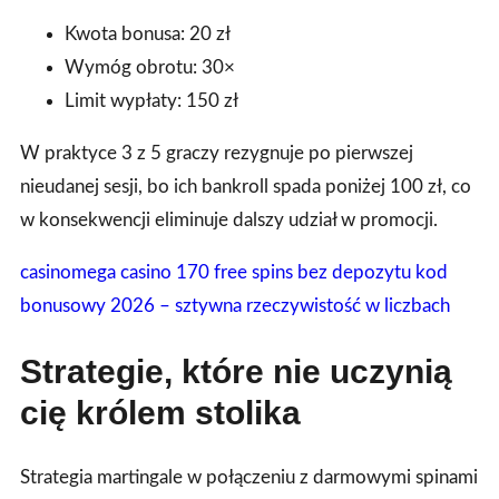
Kwota bonusa: 20 zł
Wymóg obrotu: 30×
Limit wypłaty: 150 zł
W praktyce 3 z 5 graczy rezygnuje po pierwszej
nieudanej sesji, bo ich bankroll spada poniżej 100 zł, co
w konsekwencji eliminuje dalszy udział w promocji.
casinomega casino 170 free spins bez depozytu kod
bonusowy 2026 – sztywna rzeczywistość w liczbach
Strategie, które nie uczynią
cię królem stolika
Strategia martingale w połączeniu z darmowymi spinami