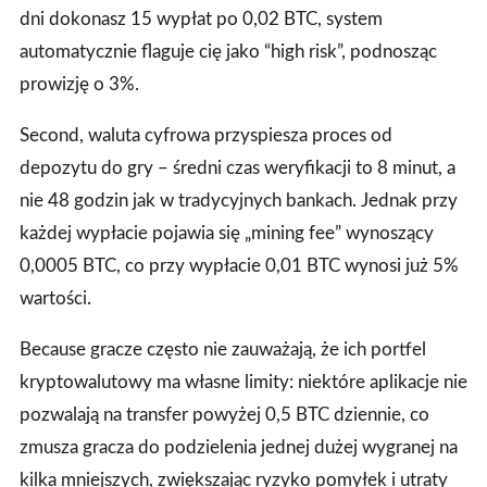
dni dokonasz 15 wypłat po 0,02 BTC, system
automatycznie flaguje cię jako “high risk”, podnosząc
prowizję o 3%.
Second, waluta cyfrowa przyspiesza proces od
depozytu do gry – średni czas weryfikacji to 8 minut, a
nie 48 godzin jak w tradycyjnych bankach. Jednak przy
każdej wypłacie pojawia się „mining fee” wynoszący
0,0005 BTC, co przy wypłacie 0,01 BTC wynosi już 5%
wartości.
Because gracze często nie zauważają, że ich portfel
kryptowalutowy ma własne limity: niektóre aplikacje nie
pozwalają na transfer powyżej 0,5 BTC dziennie, co
zmusza gracza do podzielenia jednej dużej wygranej na
kilka mniejszych, zwiększając ryzyko pomyłek i utraty