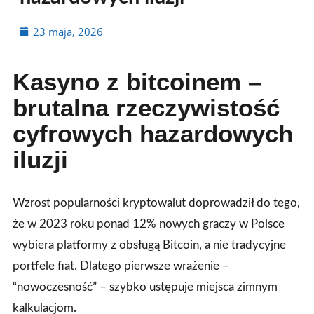
23 maja, 2026
Kasyno z bitcoinem –
brutalna rzeczywistość
cyfrowych hazardowych
iluzji
Wzrost popularności kryptowalut doprowadził do tego,
że w 2023 roku ponad 12% nowych graczy w Polsce
wybiera platformy z obsługą Bitcoin, a nie tradycyjne
portfele fiat. Dlatego pierwsze wrażenie –
“nowoczesność” – szybko ustępuje miejsca zimnym
kalkulacjom.