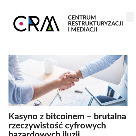
Kasyno z bitcoinem – brutalna
rzeczywistość cyfrowych
hazardowych iluzji