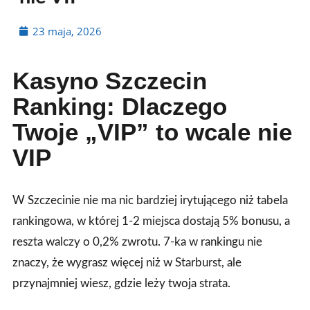
23 maja, 2026
Kasyno Szczecin
Ranking: Dlaczego
Twoje „VIP” to wcale nie
VIP
W Szczecinie nie ma nic bardziej irytującego niż tabela
rankingowa, w której 1‑2 miejsca dostają 5% bonusu, a
reszta walczy o 0,2% zwrotu. 7‑ka w rankingu nie
znaczy, że wygrasz więcej niż w Starburst, ale
przynajmniej wiesz, gdzie leży twoja strata.