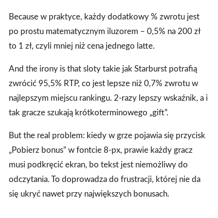
Because w praktyce, każdy dodatkowy % zwrotu jest
po prostu matematycznym iluzorem – 0,5% na 200 zł
to 1 zł, czyli mniej niż cena jednego latte.
And the irony is that sloty takie jak Starburst potrafią
zwrócić 95,5% RTP, co jest lepsze niż 0,7% zwrotu w
najlepszym miejscu rankingu. 2‑razy lepszy wskaźnik, a i
tak gracze szukają krótkoterminowego „gift”.
But the real problem: kiedy w grze pojawia się przycisk
„Pobierz bonus” w fontcie 8‑px, prawie każdy gracz
musi podkręcić ekran, bo tekst jest niemożliwy do
odczytania. To doprowadza do frustracji, której nie da
się ukryć nawet przy największych bonusach.