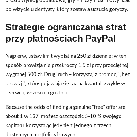
prostu wymóg dodatkowej gry – niczym darmowy lizak
po wizycie u dentysty, który zostawia uczucie goryczy.
Strategie ograniczania strat
przy płatnościach PayPal
Najpierw, ustaw limit wypłat na 250 zł dziennie; w ten
sposób prowizja nie przekroczy 1,5 zł przy przeciętnej
wygranej 500 zł. Drugi ruch – korzystaj z promocji „bez
prowizji”, które pojawiają się raz na kwartał, zwykle w
czerwcu, wrześniu i grudniu.
Because the odds of finding a genuine “free” offer are
about 1 w 137, możesz oszczędzić 5‑10 % swojego
kapitału, korzystając jedynie z jednego z trzech
dostępnych portfeli cyfrowych.