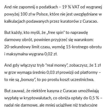
And nie zapomnij o podatkach – 19 % VAT od wygranej
powyżej 100 zł w Polsce, które nie jest uwzględniane w
kalkulacjach podawanych przez kuratorów z Curacao.
But każdy, kto myśli, że „free spin” to naprawdę
darmowy obrót, powinien przyjrzeć się warunkom:
20‑sekundowy limit czasu, wymóg 15‑krotnego obrotu
i maksymalna wygrana 0,02 zł.
And gdy włączysz tryb “real money”, zobaczysz, że 1 zł
w grze wymaga średnio 0,03 zł prowizji od platformy –
to nie są „bonusy”, to po prostu koszt uczestnictwa.
But zauważ, że niektóre kasyna z Curacao umożliwiają
wypłatę w kryptowalutach, co obniża opłaty do 0,5 % –
nadal nie darmowe, ale mniej uciążliwe niż tradycyjne