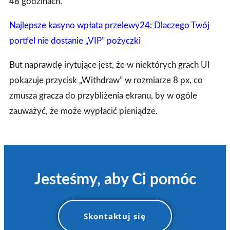
48 godzinach.
Najlepsze kasyno wpłata przelewy24: Dlaczego Twój
portfel nie dostanie „VIP” pożyczki
But naprawdę irytujące jest, że w niektórych grach UI
pokazuje przycisk „Withdraw” w rozmiarze 8 px, co
zmusza gracza do przybliżenia ekranu, by w ogóle
zauważyć, że może wypłacić pieniądze.
Jesteśmy, aby Ci pomóc
Skontaktuj się