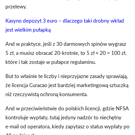
przelewy.
Kasyno depozyt 3 euro – dlaczego taki drobny wkład
jest wielkim pułapką
And w praktyce, jeśli z 30 darmowych spinów wygrasz
5 zł, a musisz obracać 20‑krotnie, to 5 zł × 20 = 100 zł,
które i tak zostaje w pułapce regulaminu.
But to właśnie te liczby i nieprzyjazne zasady sprawiają,
że licencja Curacao jest bardziej marketingową sztuczką
niż rzeczywistą ochroną konsumenta.
And w przeciwieństwie do polskich licencji, gdzie NFSA
kontroluje wypłaty, tutaj jedyny nadzór to niechętny
e‑mail od operatora, kiedy zapytasz o status wypłaty po