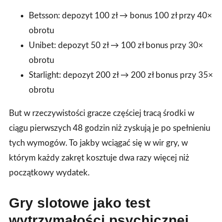
Betsson: depozyt 100 zł → bonus 100 zł przy 40×
obrotu
Unibet: depozyt 50 zł → 100 zł bonus przy 30×
obrotu
Starlight: depozyt 200 zł → 200 zł bonus przy 35×
obrotu
But w rzeczywistości gracze częściej tracą środki w
ciągu pierwszych 48 godzin niż zyskują je po spełnieniu
tych wymogów. To jakby wciągać się w wir gry, w
którym każdy zakręt kosztuje dwa razy więcej niż
początkowy wydatek.
Gry slotowe jako test
wytrzymałości psychicznej