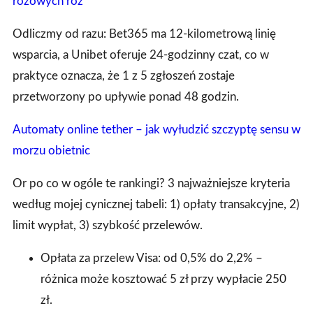
różowych róż
Odliczmy od razu: Bet365 ma 12‑kilometrową linię
wsparcia, a Unibet oferuje 24‑godzinny czat, co w
praktyce oznacza, że 1 z 5 zgłoszeń zostaje
przetworzony po upływie ponad 48 godzin.
Automaty online tether – jak wyłudzić szczyptę sensu w
morzu obietnic
Or po co w ogóle te rankingi? 3 najważniejsze kryteria
według mojej cynicznej tabeli: 1) opłaty transakcyjne, 2)
limit wypłat, 3) szybkość przelewów.
Opłata za przelew Visa: od 0,5% do 2,2% –
różnica może kosztować 5 zł przy wypłacie 250
zł.