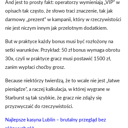
And jest to prosty fakt: operatorzy wymieniają „VIP” w
opisach tak często, że słowo traci znaczenie, tak jak
darmowy „prezent” w kampanii, który w rzeczywistości
nie jest niczym innym jak przelotnym dodatkiem.
But w praktyce każdy bonus musi być rozłożony na
setki warunków. Przykład: 50 zł bonus wymaga obrotu
30x, czyli w praktyce gracz musi postawić 1500 zł,
zanim wypłaci choćby grosz.
Because niektórzy twierdzą, że to wcale nie jest „łatwe
pieniądze”, a raczej kalkulacja, w której wygrane w
Starburst są tak szybkie, że gracz nie zdąży się
przyzwyczaić do rzeczywistości.
Najlepsze kasyna Lublin – brutalny przegląd bez