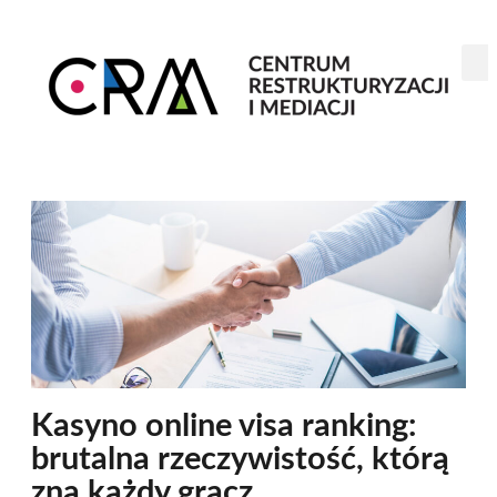
Kasyno online visa ranking:
brutalna rzeczywistość, którą
zna każdy gracz