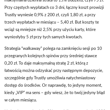
maksymalna dzienna strata to 15% budżetu, czyli 75 zł.
Przy częstych wypłatach co 3 dni, łączny koszt prowizji
Trustly wyniesie 0,9% z 200 zł, czyli 1,80 zł, a przy
trzech wypłatach w miesiącu – 5,40 zł. But koszty te
wciąż są mniejsze niż 2,5% przy użyciu karty, które
wyniosłyby 5 zł przy tych samych kwotach.
Strategia “walkaway” polega na zamknięciu sesji po 10
przegranych kolejnych spinów przy średniej stawce
0,20 zł. To daje maksymalną stratę 2 zł, którą z
łatwością można odzyskać przy następnym depozycie,
szczególnie gdy Trustly umożliwia natychmiastowy
dostęp do środków. Or naprawdę, to jedyny moment,
kiedy „VIP” ma sens – gdy wiesz, że to twój jedyny błąd
w całym miesiącu.