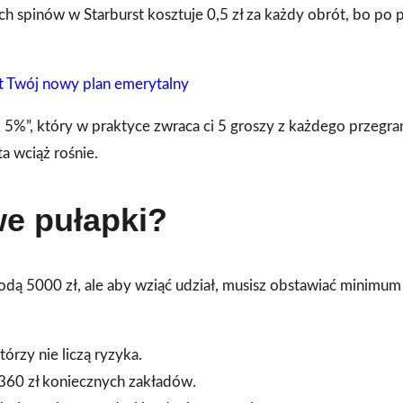
 spinów w Starburst kosztuje 0,5 zł za każdy obrót, bo po 
st Twój nowy plan emerytalny
%”, który w praktyce zwraca ci 5 groszy z każdego przegran
ta wciąż rośnie.
we pułapki?
odą 5000 zł, ale aby wziąć udział, musisz obstawiać minimum 
órzy nie liczą ryzyka.
360 zł koniecznych zakładów.