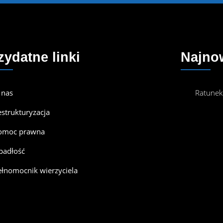
zydatne linki
Najno
 nas
Ratunek
estrukturyzacja
omoc prawna
padłość
ełnomocnik wierzyciela