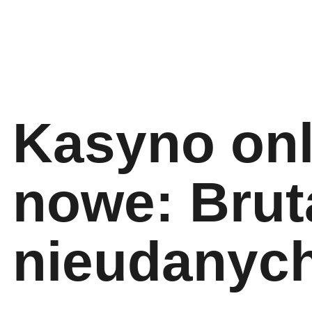
Kasyno onl
nowe: Brut
nieudanych