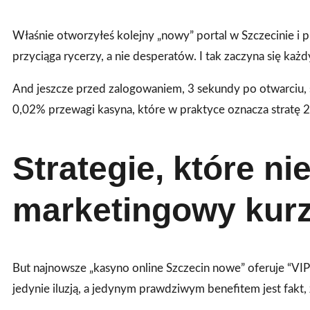
Właśnie otworzyłeś kolejny „nowy” portal w Szczecinie i 
przyciąga rycerzy, a nie desperatów. I tak zaczyna się ka
And jeszcze przed zalogowaniem, 3 sekundy po otwarciu, 
0,02% przewagi kasyna, które w praktyce oznacza stratę 2
Strategie, które nie
marketingowy kur
But najnowsze „kasyno online Szczecin nowe” oferuje “VI
jedynie iluzją, a jedynym prawdziwym benefitem jest fakt, ż