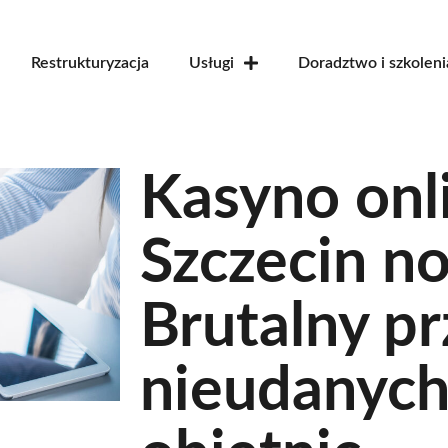
Restrukturyzacja
Usługi
Doradztwo i szkoleni
Kasyno onl
Szczecin n
Brutalny pr
nieudanyc