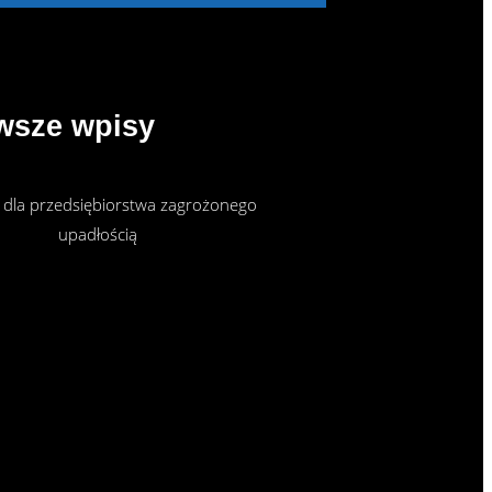
wsze wpisy
 dla przedsiębiorstwa zagrożonego
upadłością