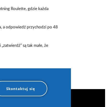
tning Roulette, gdzie każda
a, a odpowiedź przychodzi po 48
 „zatwierdź” są tak małe, że
Skontaktuj się