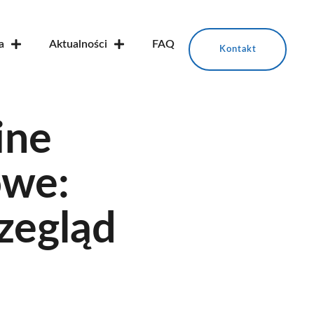
a
Aktualności
FAQ
Kontakt
ine
owe:
zegląd
h