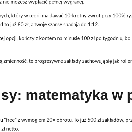
uż nie możesz wypłacić pełnej wygranej.
h, który w teorii ma dawać 10‑krotny zwrot przy 100% ryzyk
 to już 80 zł, a twoje szanse spadają do 1:12.
 tej opcji, kończy z kontem na minusie 100 zł po tygodniu, b
 zmienność, te progresywne zakłady zachowują się jak roll
sy: matematyka w 
su “free” z wymogiem 20× obrotu. To już 500 zł zakładów, prz
 zł netto.