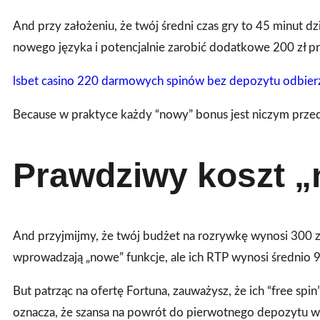
And przy założeniu, że twój średni czas gry to 45 minut d
nowego języka i potencjalnie zarobić dodatkowe 200 zł pr
lsbet casino 220 darmowych spinów bez depozytu odbierz d
Because w praktyce każdy “nowy” bonus jest niczym przed
Prawdziwy koszt „
And przyjmijmy, że twój budżet na rozrywkę wynosi 300 z
wprowadzają „nowe” funkcje, ale ich RTP wynosi średnio 9
But patrząc na ofertę Fortuna, zauważysz, że ich “free s
oznacza, że szansa na powrót do pierwotnego depozytu w