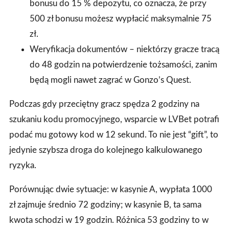
bonusu do 15 % depozytu, co oznacza, że przy
500 zł bonusu możesz wypłacić maksymalnie 75
zł.
Weryfikacja dokumentów – niektórzy gracze tracą
do 48 godzin na potwierdzenie tożsamości, zanim
będą mogli nawet zagrać w Gonzo’s Quest.
Podczas gdy przeciętny gracz spędza 2 godziny na
szukaniu kodu promocyjnego, wsparcie w LVBet potrafi
podać mu gotowy kod w 12 sekund. To nie jest “gift”, to
jedynie szybsza droga do kolejnego kalkulowanego
ryzyka.
Porównując dwie sytuacje: w kasynie A, wypłata 1000
zł zajmuje średnio 72 godziny; w kasynie B, ta sama
kwota schodzi w 19 godzin. Różnica 53 godziny to w