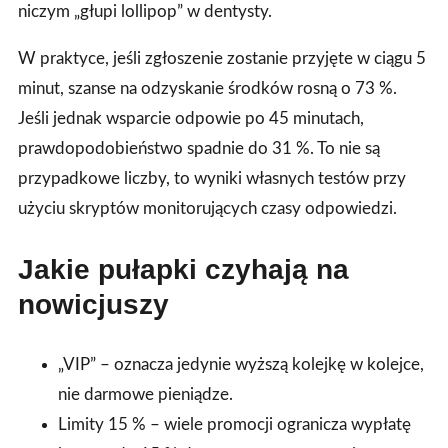
niczym „głupi lollipop” w dentysty.
W praktyce, jeśli zgłoszenie zostanie przyjęte w ciągu 5
minut, szanse na odzyskanie środków rosną o 73 %.
Jeśli jednak wsparcie odpowie po 45 minutach,
prawdopodobieństwo spadnie do 31 %. To nie są
przypadkowe liczby, to wyniki własnych testów przy
użyciu skryptów monitorujących czasy odpowiedzi.
Jakie pułapki czyhają na
nowicjuszy
„VIP” – oznacza jedynie wyższą kolejkę w kolejce,
nie darmowe pieniądze.
Limity 15 % – wiele promocji ogranicza wypłatę