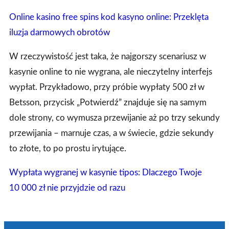
Online kasino free spins kod kasyno online: Przeklęta
iluzja darmowych obrotów
W rzeczywistość jest taka, że najgorszy scenariusz w
kasynie online to nie wygrana, ale nieczytelny interfejs
wypłat. Przykładowo, przy próbie wypłaty 500 zł w
Betsson, przycisk „Potwierdź” znajduje się na samym
dole strony, co wymusza przewijanie aż po trzy sekundy
przewijania – marnuje czas, a w świecie, gdzie sekundy
to złote, to po prostu irytujące.
Wypłata wygranej w kasynie tipos: Dlaczego Twoje
10 000 zł nie przyjdzie od razu