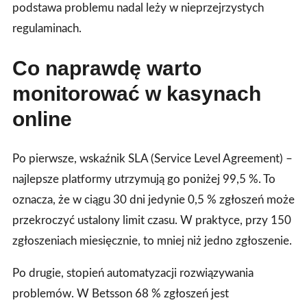
podstawa problemu nadal leży w nieprzejrzystych
regulaminach.
Co naprawdę warto
monitorować w kasynach
online
Po pierwsze, wskaźnik SLA (Service Level Agreement) –
najlepsze platformy utrzymują go poniżej 99,5 %. To
oznacza, że w ciągu 30 dni jedynie 0,5 % zgłoszeń może
przekroczyć ustalony limit czasu. W praktyce, przy 150
zgłoszeniach miesięcznie, to mniej niż jedno zgłoszenie.
Po drugie, stopień automatyzacji rozwiązywania
problemów. W Betsson 68 % zgłoszeń jest