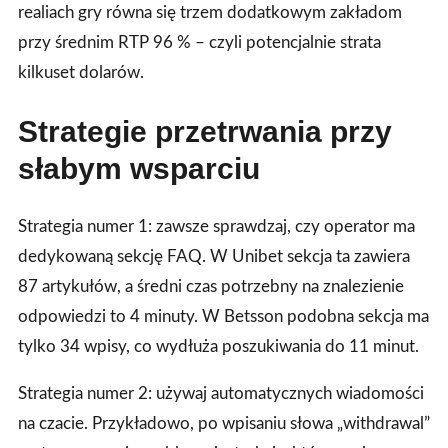
realiach gry równa się trzem dodatkowym zakładom
przy średnim RTP 96 % – czyli potencjalnie strata
kilkuset dolarów.
Strategie przetrwania przy
słabym wsparciu
Strategia numer 1: zawsze sprawdzaj, czy operator ma
dedykowaną sekcję FAQ. W Unibet sekcja ta zawiera
87 artykułów, a średni czas potrzebny na znalezienie
odpowiedzi to 4 minuty. W Betsson podobna sekcja ma
tylko 34 wpisy, co wydłuża poszukiwania do 11 minut.
Strategia numer 2: używaj automatycznych wiadomości
na czacie. Przykładowo, po wpisaniu słowa „withdrawal”