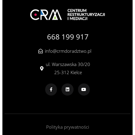
668 199 917
info@crmdoradztwo.pl
ul. Warszawska 30/20
25-312 Kielce
Polityka prywatności