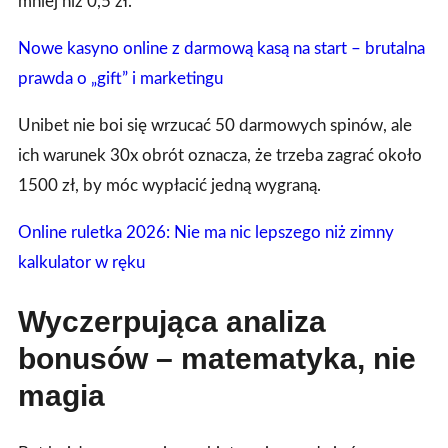
mniej niż 0,5 zł.
Nowe kasyno online z darmową kasą na start – brutalna
prawda o „gift” i marketingu
Unibet nie boi się wrzucać 50 darmowych spinów, ale
ich warunek 30x obrót oznacza, że trzeba zagrać około
1500 zł, by móc wypłacić jedną wygraną.
Online ruletka 2026: Nie ma nic lepszego niż zimny
kalkulator w ręku
Wyczerpująca analiza
bonusów – matematyka, nie
magia