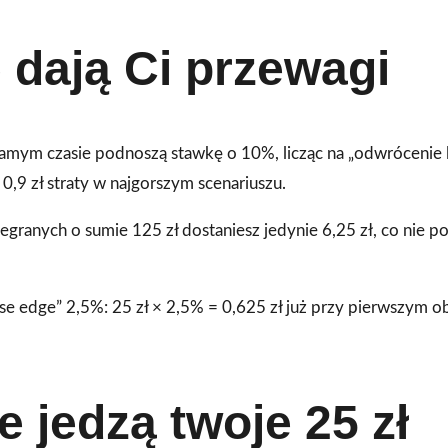
e dają Ci przewagi
 samym czasie podnoszą stawkę o 10%, licząc na „odwrócenie
,9 zł straty w najgorszym scenariuszu.
rzegranych o sumie 125 zł dostaniesz jedynie 6,25 zł, co nie
ge” 2,5%: 25 zł × 2,5% = 0,625 zł już przy pierwszym obro
e jedzą twoje 25 zł