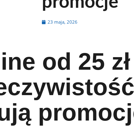
promocje
23 maja, 2026
ne od 25 zł
zeczywistość
rują promoc