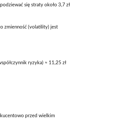
podziewać się straty około 3,7 zł
 zmienność (volatility) jest
współczynnik ryzyka) ≈ 11,25 zł
kilkucentowo przed wielkim