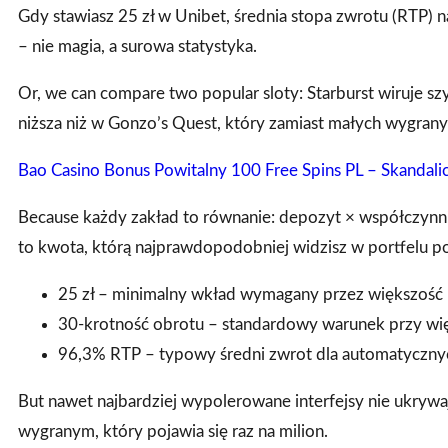
Gdy stawiasz 25 zł w Unibet, średnia stopa zwrotu (RTP) n
– nie magia, a surowa statystyka.
Or, we can compare two popular sloty: Starburst wiruje szyb
niższa niż w Gonzo’s Quest, który zamiast małych wygranyc
Bao Casino Bonus Powitalny 100 Free Spins PL – Skandal
Because każdy zakład to równanie: depozyt × współczynnik 
to kwota, którą najprawdopodobniej widzisz w portfelu po 
25 zł – minimalny wkład wymagany przez większość 
30‑krotność obrotu – standardowy warunek przy wi
96,3% RTP – typowy średni zwrot dla automatycznyc
But nawet najbardziej wypolerowane interfejsy nie ukrywaj
wygranym, który pojawia się raz na milion.