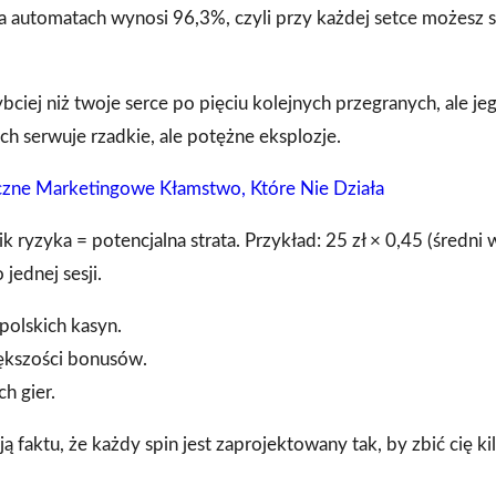
a automatach wynosi 96,3%, czyli przy każdej setce możesz s
ciej niż twoje serce po pięciu kolejnych przegranych, ale jego
h serwuje rzadkie, ale potężne eksplozje.
iczne Marketingowe Kłamstwo, Które Nie Działa
ryzyka = potencjalna strata. Przykład: 25 zł × 0,45 (średni 
jednej sesji.
polskich kasyn.
ększości bonusów.
h gier.
ą faktu, że każdy spin jest zaprojektowany tak, by zbić cię 