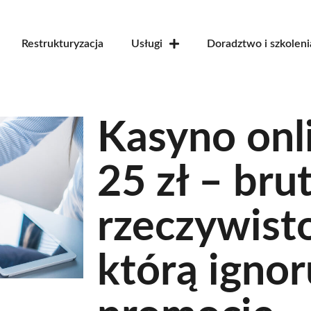
Restrukturyzacja
Usługi
Doradztwo i szkoleni
Kasyno onl
25 zł – bru
rzeczywisto
którą ignor