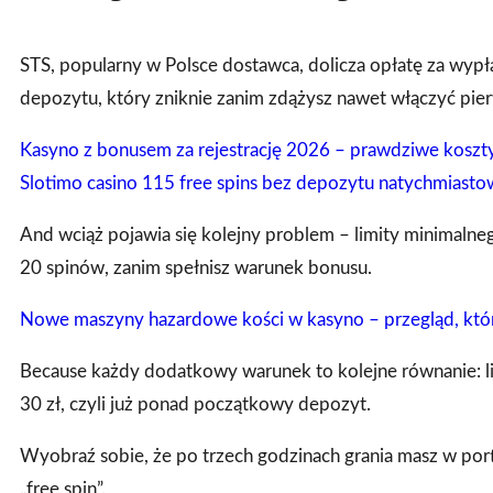
STS, popularny w Polsce dostawca, dolicza opłatę za wyp
depozytu, który zniknie zanim zdążysz nawet włączyć pier
Kasyno z bonusem za rejestrację 2026 – prawdziwe koszty 
Slotimo casino 115 free spins bez depozytu natychmiasto
And wciąż pojawia się kolejny problem – limity minimaln
20 spinów, zanim spełnisz warunek bonusu.
Nowe maszyny hazardowe kości w kasyno – przegląd, któ
Because każdy dodatkowy warunek to kolejne równanie: l
30 zł, czyli już ponad początkowy depozyt.
Wyobraź sobie, że po trzech godzinach grania masz w port
„free spin”.