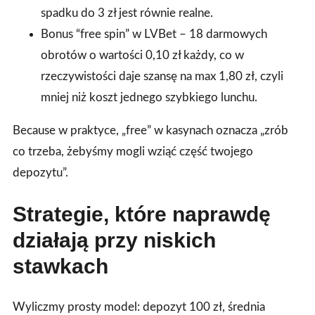
spadku do 3 zł jest równie realne.
Bonus “free spin” w LVBet – 18 darmowych
obrotów o wartości 0,10 zł każdy, co w
rzeczywistości daje szansę na max 1,80 zł, czyli
mniej niż koszt jednego szybkiego lunchu.
Because w praktyce, „free” w kasynach oznacza „zrób
co trzeba, żebyśmy mogli wziąć część twojego
depozytu”.
Strategie, które naprawdę
działają przy niskich
stawkach
Wyliczmy prosty model: depozyt 100 zł, średnia