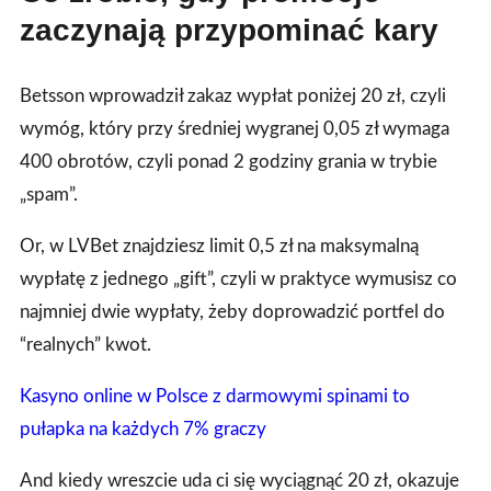
zaczynają przypominać kary
Betsson wprowadził zakaz wypłat poniżej 20 zł, czyli
wymóg, który przy średniej wygranej 0,05 zł wymaga
400 obrotów, czyli ponad 2 godziny grania w trybie
„spam”.
Or, w LVBet znajdziesz limit 0,5 zł na maksymalną
wypłatę z jednego „gift”, czyli w praktyce wymusisz co
najmniej dwie wypłaty, żeby doprowadzić portfel do
“realnych” kwot.
Kasyno online w Polsce z darmowymi spinami to
pułapka na każdych 7% graczy
And kiedy wreszcie uda ci się wyciągnąć 20 zł, okazuje