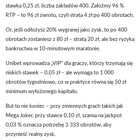
stawka 0,25 zł, liczba zakładów 400. Założmy 96 %
RTP – to 96 zł zwrotu, czyli strata 4 zł po 400 obrotach.
Or, jeśli odłożysz 20% wygranej jako zysk, to po 400
obrotach zostaniesz z 80 zł – stratą 20 zł, ale bez ryzyka
bankructwa w 10‑minutowym maratonie.
Unibet wprowadza „VIP” dla graczy, którzy trzymają się
niskich stawek – 0,05 zł – ale wymaga to 1 000
obrotów tygodniowo, co w praktyce równa się 50 zł
minimum wyłożonego kapitału.
But to nie koniec – przy zmiennych grach takich jak
Mega Joker, przy stawce 0,10 zł, szansa na jackpot
0,03 % oznacza potrzebę 3 333 obrotów, aby
przynieść realny zysk.