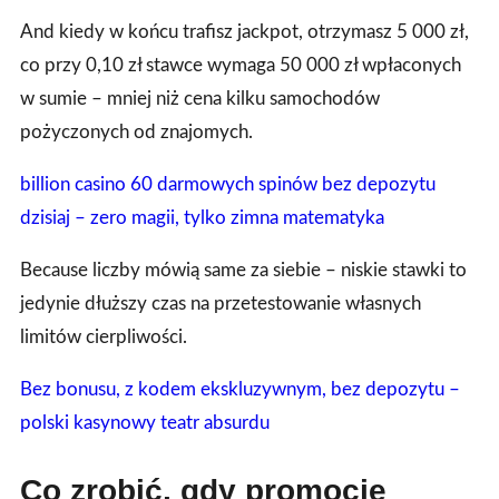
And kiedy w końcu trafisz jackpot, otrzymasz 5 000 zł,
co przy 0,10 zł stawce wymaga 50 000 zł wpłaconych
w sumie – mniej niż cena kilku samochodów
pożyczonych od znajomych.
billion casino 60 darmowych spinów bez depozytu
dzisiaj – zero magii, tylko zimna matematyka
Because liczby mówią same za siebie – niskie stawki to
jedynie dłuższy czas na przetestowanie własnych
limitów cierpliwości.
Bez bonusu, z kodem ekskluzywnym, bez depozytu –
polski kasynowy teatr absurdu
Co zrobić, gdy promocje