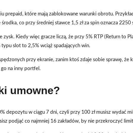
yciu prepaid, które mają zablokowane warunki obrotu. Przyk
rodka, co przy średniej stawce 1,5 zł za spin oznacza 2250
zysk. Kiedy więc gracze liczą, że przy 5% RTP (Return to Pla
 typu slot to 2,5% wciąż spadających win.
spędzonych przy ekranie, zanim ktoś zdaje sobie sprawę, że k
go na inny portfel.
pki umowne?
% depozytu w ciągu 7 dni, czyli przy 100 zł musisz wydać m
sisz podjąć co najmniej 16 zakładów, by nie przekroczyć limit