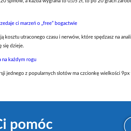
20 spinów, a każda wygrana to 0,05 zł, to po 20 grach zarobi
rzedaje ci marzeń o „free” bogactwie
ryją kosztu utraconego czasu i nerwów, które spędzasz na ana
 się dzieje.
a na każdym rogu
ersji jednego z popularnych slotów ma czcionkę wielkości 9p
Ci pomóc