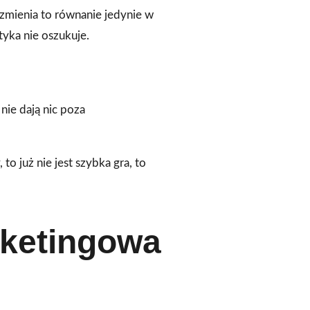
 zmienia to równanie jedynie w
tyka nie oszukuje.
nie dają nic poza
 już nie jest szybka gra, to
arketingowa