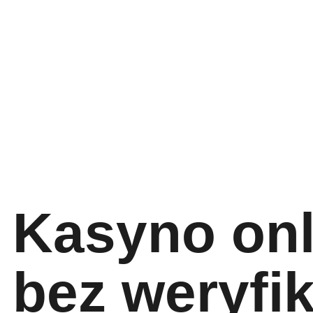
Kasyno onl
bez weryfik