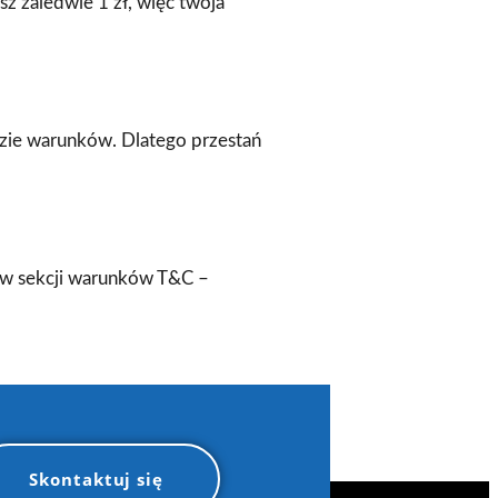
sz zaledwie 1 zł, więc twoja
lizie warunków. Dlatego przestań
x w sekcji warunków T&C –
Skontaktuj się