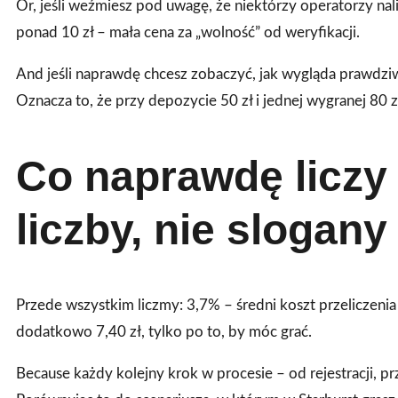
Or, jeśli weźmiesz pod uwagę, że niektórzy operatorzy nali
ponad 10 zł – mała cena za „wolność” od weryfikacji.
And jeśli naprawdę chcesz zobaczyć, jak wygląda prawdziw
Oznacza to, że przy depozycie 50 zł i jednej wygranej 80 zł
Co naprawdę liczy 
liczby, nie slogany
Przede wszystkim liczmy: 3,7% – średni koszt przeliczenia
dodatkowo 7,40 zł, tylko po to, by móc grać.
Because każdy kolejny krok w procesie – od rejestracji, 