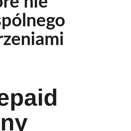
óre nie
spólnego
rzeniami
epaid
lny