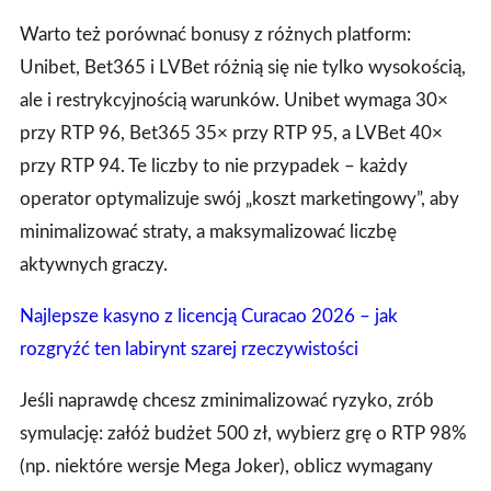
Warto też porównać bonusy z różnych platform:
Unibet, Bet365 i LVBet różnią się nie tylko wysokością,
ale i restrykcyjnością warunków. Unibet wymaga 30×
przy RTP 96, Bet365 35× przy RTP 95, a LVBet 40×
przy RTP 94. Te liczby to nie przypadek – każdy
operator optymalizuje swój „koszt marketingowy”, aby
minimalizować straty, a maksymalizować liczbę
aktywnych graczy.
Najlepsze kasyno z licencją Curacao 2026 – jak
rozgryźć ten labirynt szarej rzeczywistości
Jeśli naprawdę chcesz zminimalizować ryzyko, zrób
symulację: załóż budżet 500 zł, wybierz grę o RTP 98%
(np. niektóre wersje Mega Joker), oblicz wymagany