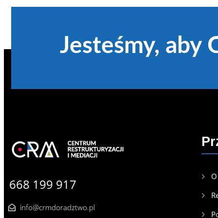
Jesteśmy, aby 
Pr
O
668 199 917
R
info@crmdoradztwo.pl
P