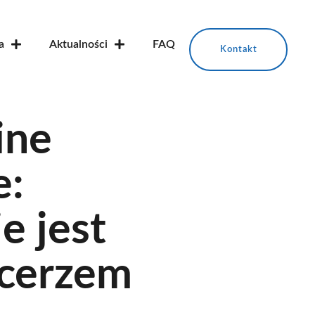
a
Aktualności
FAQ
Kontakt
ine
e:
e jest
ycerzem