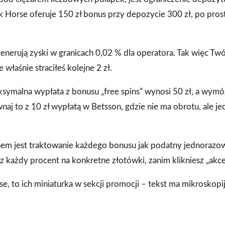
 Horse oferuje 150 zł bonus przy depozycie 300 zł, po prostu
enerują zyski w granicach 0,02 % dla operatora. Tak więc Twó
właśnie straciłeś kolejne 2 zł.
ksymalna wypłata z bonusu „free spins” wynosi 50 zł, a wym
aj to z 10 zł wypłatą w Betsson, gdzie nie ma obrotu, ale jed
hem jest traktowanie każdego bonusu jak podatny jednorazowy
 każdy procent na konkretne złotówki, zanim klikniesz „akce
 to ich miniaturka w sekcji promocji – tekst ma mikroskopijn