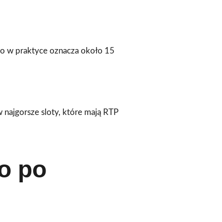
co w praktyce oznacza około 15
w najgorsze sloty, które mają RTP
o po