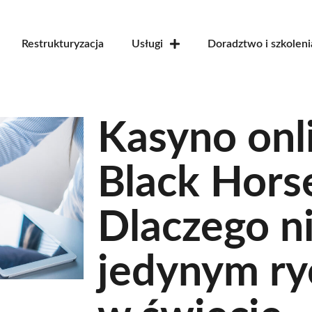
Restrukturyzacja
Usługi
Doradztwo i szkoleni
Kasyno onl
Black Hors
Dlaczego ni
jedynym r