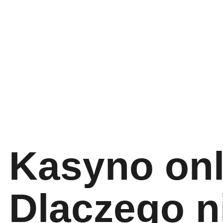
Kasyno onl
Dlaczego n