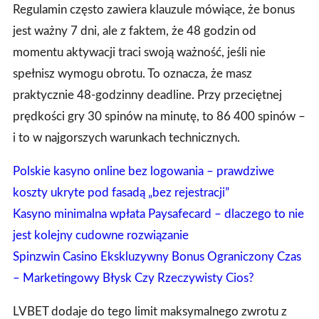
Regulamin często zawiera klauzule mówiące, że bonus
jest ważny 7 dni, ale z faktem, że 48 godzin od
momentu aktywacji traci swoją ważność, jeśli nie
spełnisz wymogu obrotu. To oznacza, że masz
praktycznie 48‑godzinny deadline. Przy przeciętnej
prędkości gry 30 spinów na minutę, to 86 400 spinów –
i to w najgorszych warunkach technicznych.
Polskie kasyno online bez logowania – prawdziwe
koszty ukryte pod fasadą „bez rejestracji”
Kasyno minimalna wpłata Paysafecard – dlaczego to nie
jest kolejny cudowne rozwiązanie
Spinzwin Casino Ekskluzywny Bonus Ograniczony Czas
– Marketingowy Błysk Czy Rzeczywisty Cios?
LVBET dodaje do tego limit maksymalnego zwrotu z