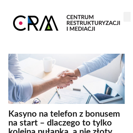
Kasyno na telefon z bonusem
na start – dlaczego to tylko
kolejna pułapka, a nie złoty