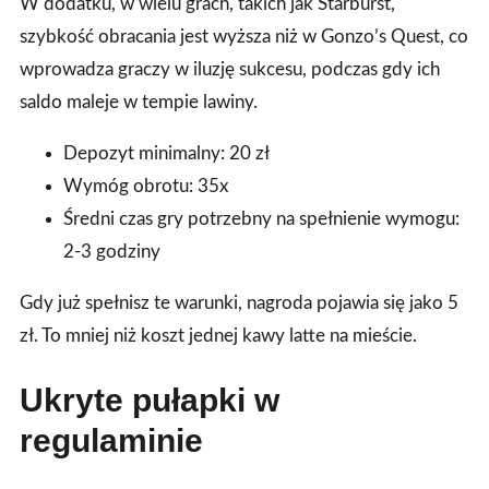
W dodatku, w wielu grach, takich jak Starburst,
szybkość obracania jest wyższa niż w Gonzo’s Quest, co
wprowadza graczy w iluzję sukcesu, podczas gdy ich
saldo maleje w tempie lawiny.
Depozyt minimalny: 20 zł
Wymóg obrotu: 35x
Średni czas gry potrzebny na spełnienie wymogu:
2‑3 godziny
Gdy już spełnisz te warunki, nagroda pojawia się jako 5
zł. To mniej niż koszt jednej kawy latte na mieście.
Ukryte pułapki w
regulaminie