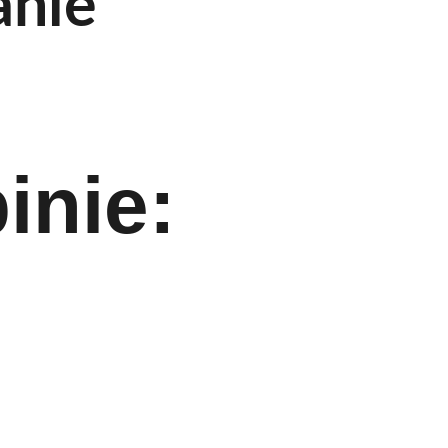
anie
inie: