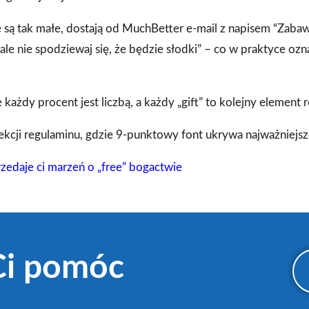
e są tak małe, dostają od MuchBetter e‑mail z napisem “Zabaw
ale nie spodziewaj się, że będzie słodki” – co w praktyce ozn
ażdy procent jest liczbą, a każdy „gift” to kolejny element 
 sekcji regulaminu, gdzie 9‑punktowy font ukrywa najważniejs
rzedaje ci marzeń o „free” bogactwie
Ci pomóc