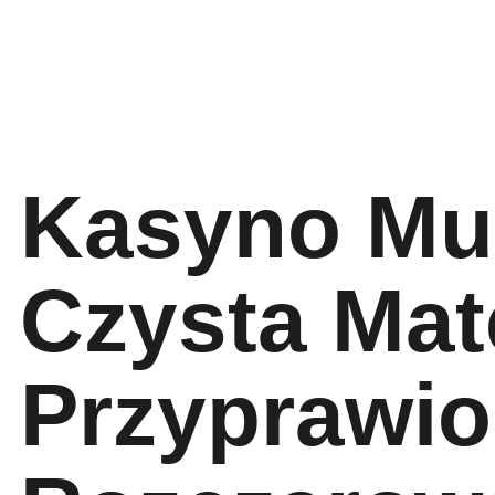
Kasyno Muc
Czysta Mat
Przyprawi