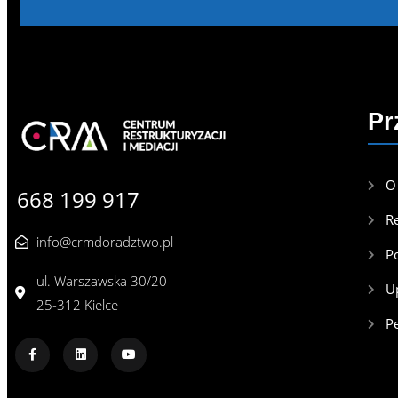
Pr
O
668 199 917
R
info@crmdoradztwo.pl
P
ul. Warszawska 30/20
U
25-312 Kielce
P