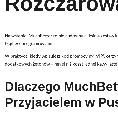
Rozczarow
Na wstępie: MuchBetter to nie cudowny eliksir, a zestaw 
błąd w oprogramowaniu.
W praktyce, kiedy wpisujesz kod promocyjny „VIP”, otrzy
dodatkowych żetonów – mniej niż koszt jednej kawy latt
Dlaczego MuchBett
Przyjacielem w Pu