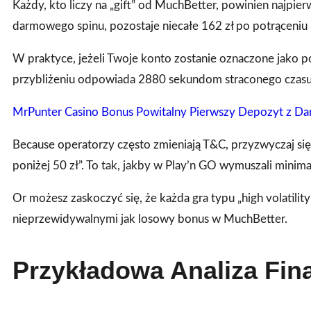
Każdy, kto liczy na „gift” od MuchBetter, powinien najpie
darmowego spinu, pozostaje niecałe 162 zł po potrąceniu 
W praktyce, jeżeli Twoje konto zostanie oznaczone jako p
przybliżeniu odpowiada 2880 sekundom straconego czasu
MrPunter Casino Bonus Powitalny Pierwszy Depozyt z Da
Because operatorzy często zmieniają T&C, przyzwyczaj si
poniżej 50 zł”. To tak, jakby w Play’n GO wymuszali minima
Or możesz zaskoczyć się, że każda gra typu „high volatility
nieprzewidywalnymi jak losowy bonus w MuchBetter.
Przykładowa Analiza Fi