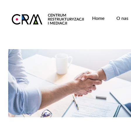
Home
O nas