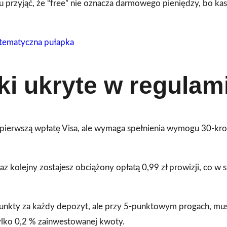
 przyjąć, że “free” nie oznacza darmowego pieniędzy, bo kasy
atematyczna pułapka
ki ukryte w regulam
pierwszą wpłatę Visa, ale wymaga spełnienia wymogu 30‑krot
az kolejny zostajesz obciążony opłatą 0,99 zł prowizji, co w s
punkty za każdy depozyt, ale przy 5‑punktowym progach, musi
ylko 0,2 % zainwestowanej kwoty.