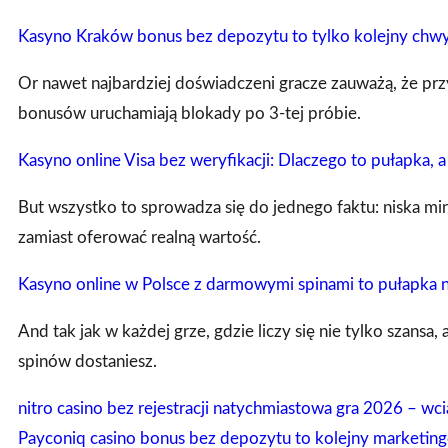
Kasyno Kraków bonus bez depozytu to tylko kolejny chw
Or nawet najbardziej doświadczeni gracze zauważą, że prz
bonusów uruchamiają blokady po 3‑tej próbie.
Kasyno online Visa bez weryfikacji: Dlaczego to pułapka, a
But wszystko to sprowadza się do jednego faktu: niska mi
zamiast oferować realną wartość.
Kasyno online w Polsce z darmowymi spinami to pułapka 
And tak jak w każdej grze, gdzie liczy się nie tylko szansa, a
spinów dostaniesz.
nitro casino bez rejestracji natychmiastowa gra 2026 – wcią
Payconiq casino bonus bez depozytu to kolejny marketingo