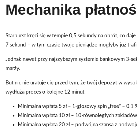
Mechanika płatnoś
Starburst kręci się w tempie 0,5 sekundy na obrót, co daj
7 sekund – w tym czasie twoje pieniądze mogłyby już traf
Jednak nawet przy najszybszym systemie bankowym 3‑seku
marży.
But nic nie uratuje cię przed tym, że twój depozyt w wys
wydłuża proces o kolejne 12 minut.
Minimalna wpłata 5 zł – 1‑głosowy spin „free” – 0,1
Minimalna wpłata 10 zł – 10‑równoległych zakładów
Minimalna wpłata 20 zł – podwójna szansa z podwoj