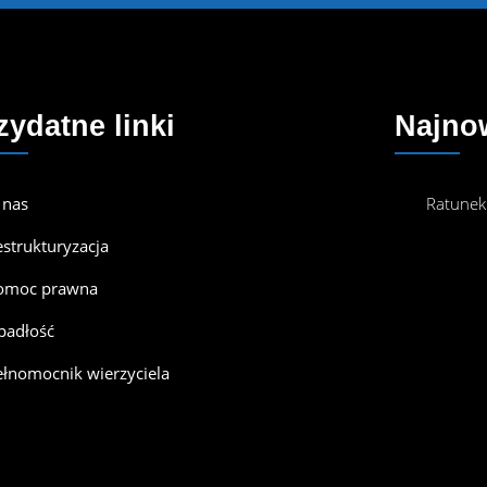
zydatne linki
Najno
 nas
Ratunek
estrukturyzacja
omoc prawna
padłość
ełnomocnik wierzyciela