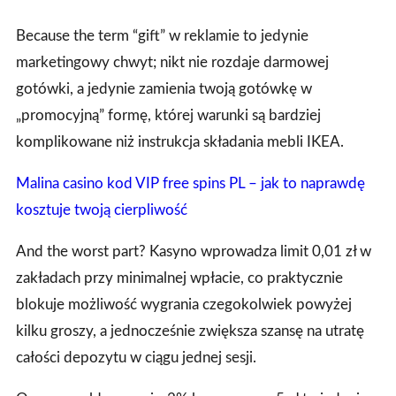
Because the term “gift” w reklamie to jedynie
marketingowy chwyt; nikt nie rozdaje darmowej
gotówki, a jedynie zamienia twoją gotówkę w
„promocyjną” formę, której warunki są bardziej
komplikowane niż instrukcja składania mebli IKEA.
Malina casino kod VIP free spins PL – jak to naprawdę
kosztuje twoją cierpliwość
And the worst part? Kasyno wprowadza limit 0,01 zł w
zakładach przy minimalnej wpłacie, co praktycznie
blokuje możliwość wygrania czegokolwiek powyżej
kilku groszy, a jednocześnie zwiększa szansę na utratę
całości depozytu w ciągu jednej sesji.