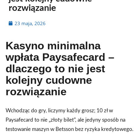
rozwiązanie
23 maja, 2026
Kasyno minimalna
wpłata Paysafecard –
dlaczego to nie jest
kolejny cudowne
rozwiązanie
Wchodząc do gry, liczymy każdy grosz; 10 zł w
Paysafecard to nie „złoty bilet”, ale jedyny sposób na
testowanie maszyn w Betsson bez ryzyka kredytowego.