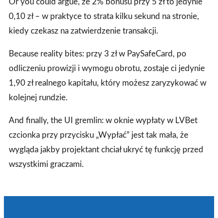
Or you could argue, że 2% bonusu przy 5 zł to jedynie
0,10 zł – w praktyce to strata kilku sekund na stronie,
kiedy czekasz na zatwierdzenie transakcji.
Because reality bites: przy 3 zł w PaySafeCard, po
odliczeniu prowizji i wymogu obrotu, zostaje ci jedynie
1,90 zł realnego kapitału, który możesz zaryzykować w
kolejnej rundzie.
And finally, the UI gremlin: w oknie wypłaty w LVBet
czcionka przy przycisku „Wypłać” jest tak mała, że
wygląda jakby projektant chciał ukryć tę funkcję przed
wszystkimi graczami.