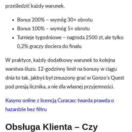
prześledzić każdy warunek.
Bonus 200% – wymóg 30× obrotu
Bonus 100% – wymóg 5× obrotu
Turnieje tygodniowe – nagroda 2500 zł, ale tylko
0,2% graczy dociera do finału
W praktyce, każdy dodatkowy warunek to kolejna
warstwa śluzu. 12‑godzinny limit na bonusy w ciągu
dnia to tak, jakbyś był zmuszony grać w Gonzo’s Quest
pod presją licznika, a nie dla własnej przyjemności.
Kasyno online z licencją Curacao: twarda prawda o
hazardzie bez filtru
Obsługa Klienta – Czy