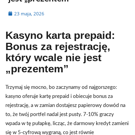
23 maja, 2026
Kasyno karta prepaid:
Bonus za rejestrację,
który wcale nie jest
„prezentem”
Trzymaj się mocno, bo zaczynamy od najgorszego:
kasyno oferuje kartę prepaid i obiecuje bonus za
rejestrację, a w zamian dostajesz papierowy dowód na
to, że twój portfel nadal jest pusty. 7‑10% graczy
wpada w tę pułapkę, licząc, że darmowy kredyt zamieni
się w 5‑cyfrową wygraną, co jest równie