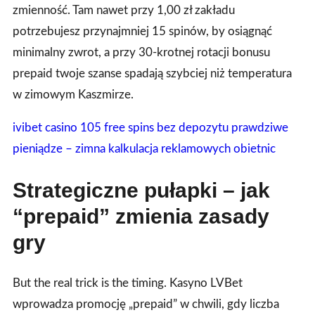
zmienność. Tam nawet przy 1,00 zł zakładu
potrzebujesz przynajmniej 15 spinów, by osiągnąć
minimalny zwrot, a przy 30‑krotnej rotacji bonusu
prepaid twoje szanse spadają szybciej niż temperatura
w zimowym Kaszmirze.
ivibet casino 105 free spins bez depozytu prawdziwe
pieniądze – zimna kalkulacja reklamowych obietnic
Strategiczne pułapki – jak
“prepaid” zmienia zasady
gry
But the real trick is the timing. Kasyno LVBet
wprowadza promocję „prepaid” w chwili, gdy liczba