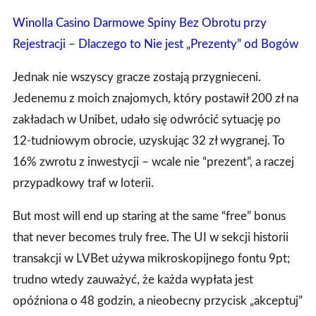
Winolla Casino Darmowe Spiny Bez Obrotu przy
Rejestracji – Dlaczego to Nie jest „Prezenty” od Bogów
Jednak nie wszyscy gracze zostają przygnieceni.
Jedenemu z moich znajomych, który postawił 200 zł na
zakładach w Unibet, udało się odwrócić sytuację po
12‑tudniowym obrocie, uzyskując 32 zł wygranej. To
16% zwrotu z inwestycji – wcale nie “prezent”, a raczej
przypadkowy traf w loterii.
But most will end up staring at the same “free” bonus
that never becomes truly free. The UI w sekcji historii
transakcji w LVBet używa mikroskopijnego fontu 9pt;
trudno wtedy zauważyć, że każda wypłata jest
opóźniona o 48 godzin, a nieobecny przycisk „akceptuj”