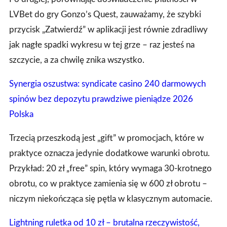
LVBet do gry Gonzo’s Quest, zauważamy, że szybki
przycisk „Zatwierdź” w aplikacji jest równie zdradliwy
jak nagłe spadki wykresu w tej grze – raz jesteś na
szczycie, a za chwilę znika wszystko.
Synergia oszustwa: syndicate casino 240 darmowych
spinów bez depozytu prawdziwe pieniądze 2026
Polska
Trzecią przeszkodą jest „gift” w promocjach, które w
praktyce oznacza jedynie dodatkowe warunki obrotu.
Przykład: 20 zł „free” spin, który wymaga 30‑krotnego
obrotu, co w praktyce zamienia się w 600 zł obrotu –
niczym niekończąca się pętla w klasycznym automacie.
Lightning ruletka od 10 zł – brutalna rzeczywistość,