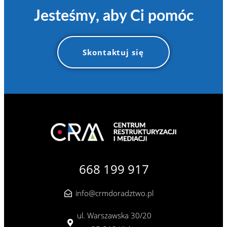
Jesteśmy, aby Ci pomóc
Skontaktuj się
668 199 917
info@crmdoradztwo.pl
ul. Warszawska 30/20