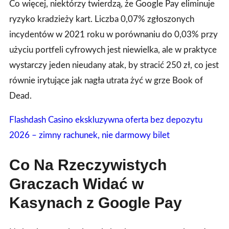
Co więcej, niektórzy twierdzą, że Google Pay eliminuje
ryzyko kradzieży kart. Liczba 0,07% zgłoszonych
incydentów w 2021 roku w porównaniu do 0,03% przy
użyciu portfeli cyfrowych jest niewielka, ale w praktyce
wystarczy jeden nieudany atak, by stracić 250 zł, co jest
równie irytujące jak nagła utrata żyć w grze Book of
Dead.
Flashdash Casino ekskluzywna oferta bez depozytu
2026 – zimny rachunek, nie darmowy bilet
Co Na Rzeczywistych
Graczach Widać w
Kasynach z Google Pay