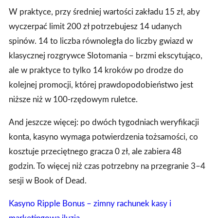
W praktyce, przy średniej wartości zakładu 15 zł, aby
wyczerpać limit 200 zł potrzebujesz 14 udanych
spinów. 14 to liczba równoległa do liczby gwiazd w
klasycznej rozgrywce Slotomania – brzmi ekscytująco,
ale w praktyce to tylko 14 kroków po drodze do
kolejnej promocji, której prawdopodobieństwo jest
niższe niż w 100‑rzędowym ruletce.
And jeszcze więcej: po dwóch tygodniach weryfikacji
konta, kasyno wymaga potwierdzenia tożsamości, co
kosztuje przeciętnego gracza 0 zł, ale zabiera 48
godzin. To więcej niż czas potrzebny na przegranie 3–4
sesji w Book of Dead.
Kasyno Ripple Bonus – zimny rachunek kasy i