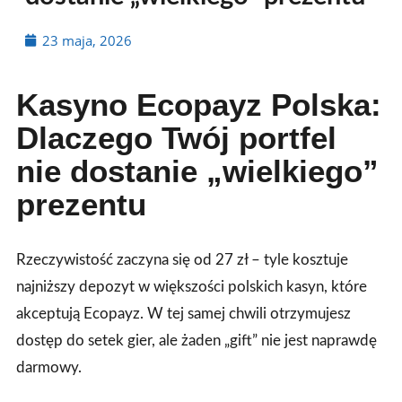
23 maja, 2026
Kasyno Ecopayz Polska:
Dlaczego Twój portfel
nie dostanie „wielkiego”
prezentu
Rzeczywistość zaczyna się od 27 zł – tyle kosztuje
najniższy depozyt w większości polskich kasyn, które
akceptują Ecopayz. W tej samej chwili otrzymujesz
dostęp do setek gier, ale żaden „gift” nie jest naprawdę
darmowy.