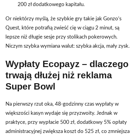
200 zł dodatkowego kapitału.
Or niektórzy myślą, że szybkie gry takie jak Gonzo’s
Quest, które potrafią zwieść cię w ciągu 2 minut, są
lepsze niż długie sesje przy stolikach pokerowych.
Niczym szybka wymiana walut: szybka akcja, mały zysk.
Wypłaty Ecopayz – dlaczego
trwają dłużej niż reklama
Super Bowl
Na pierwszy rzut oka, 48-godzinny czas wypłaty w
większości kasyn wydaje się przyzwoity. Jednak w
praktyce, przy wypłacie 500 zł, dodatkowy 5% opłaty
administracyjnej zwiększa koszt do 525 zł, co zmniejsza