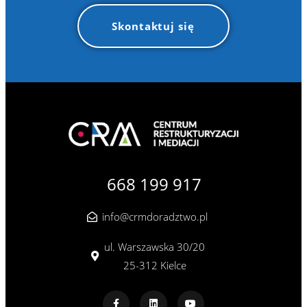
Skontaktuj się
668 199 917
info@crmdoradztwo.pl
ul. Warszawska 30/20
25-312 Kielce