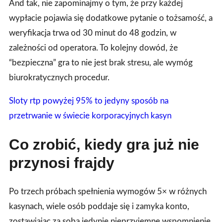
And tak, nie zapominajmy o tym, że przy każdej
wypłacie pojawia się dodatkowe pytanie o tożsamość, a
weryfikacja trwa od 30 minut do 48 godzin, w
zależności od operatora. To kolejny dowód, że
“bezpieczna” gra to nie jest brak stresu, ale wymóg
biurokratycznych procedur.
Sloty rtp powyżej 95% to jedyny sposób na
przetrwanie w świecie korporacyjnych kasyn
Co zrobić, kiedy gra już nie
przynosi frajdy
Po trzech próbach spełnienia wymogów 5× w różnych
kasynach, wiele osób poddaje się i zamyka konto,
zostawiając za sobą jedynie nieprzyjemne wspomnienie