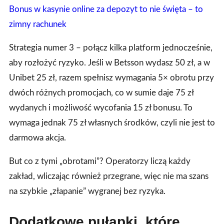
Bonus w kasynie online za depozyt to nie święta – to
zimny rachunek
Strategia numer 3 – połącz kilka platform jednocześnie,
aby rozłożyć ryzyko. Jeśli w Betsson wydasz 50 zł, a w
Unibet 25 zł, razem spełnisz wymagania 5× obrotu przy
dwóch różnych promocjach, co w sumie daje 75 zł
wydanych i możliwość wycofania 15 zł bonusu. To
wymaga jednak 75 zł własnych środków, czyli nie jest to
darmowa akcja.
But co z tymi „obrotami”? Operatorzy liczą każdy
zakład, wliczając również przegrane, więc nie ma szans
na szybkie „złapanie” wygranej bez ryzyka.
Dodatkowe pułapki, które