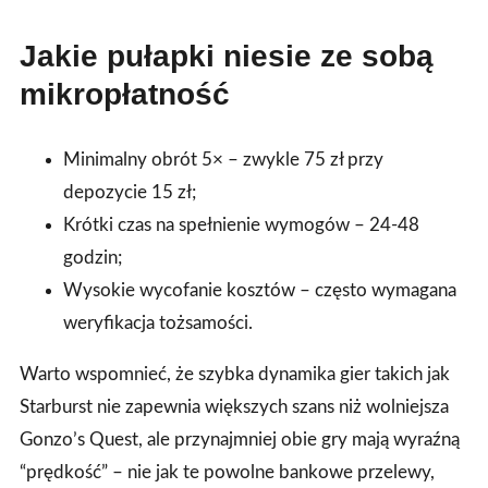
Jakie pułapki niesie ze sobą
mikropłatność
Minimalny obrót 5× – zwykle 75 zł przy
depozycie 15 zł;
Krótki czas na spełnienie wymogów – 24‑48
godzin;
Wysokie wycofanie kosztów – często wymagana
weryfikacja tożsamości.
Warto wspomnieć, że szybka dynamika gier takich jak
Starburst nie zapewnia większych szans niż wolniejsza
Gonzo’s Quest, ale przynajmniej obie gry mają wyraźną
“prędkość” – nie jak te powolne bankowe przelewy,