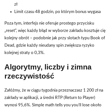
zł
Limit czasu 48 godzin, po którym bonus wygasa
Poza tym, interfejs nie oferuje prostego przycisku
„reset”, więc każdy błąd w wyborze zakładu kosztuje cię
kolejny obrót – podobnie jak przy slotach typu Book of
Dead, gdzie każdy nieudany spin zwiększa ryzyko
kolejnej straty o 0,3%.
Algorytmy, liczby i zimna
rzeczywistość
Załóżmy, że w ciągu tygodnia przeznaczasz 1 200 zł na
zakłady w aplikacji, a średni RTP (Return to Player)
wynosi 95,6%. Simple math tells you you’ll lose około