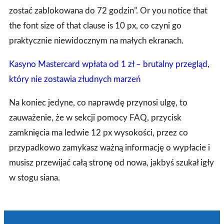
zostać zablokowana do 72 godzin”. Or you notice that
the font size of that clause is 10 px, co czyni go
praktycznie niewidocznym na małych ekranach.
Kasyno Mastercard wpłata od 1 zł – brutalny przegląd,
który nie zostawia złudnych marzeń
Na koniec jedyne, co naprawdę przynosi ulgę, to
zauważenie, że w sekcji pomocy FAQ, przycisk
zamknięcia ma ledwie 12 px wysokości, przez co
przypadkowo zamykasz ważną informację o wypłacie i
musisz przewijać całą stronę od nowa, jakbyś szukał igły
w stogu siana.