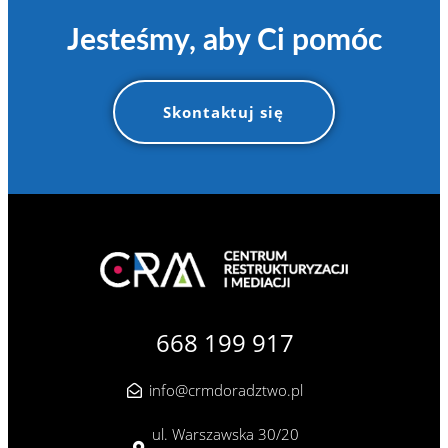
Jesteśmy, aby Ci pomóc
Skontaktuj się
668 199 917
info@crmdoradztwo.pl
ul. Warszawska 30/20