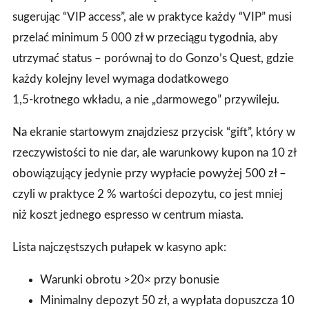
sugerując “VIP access”, ale w praktyce każdy “VIP” musi
przelać minimum 5 000 zł w przeciągu tygodnia, aby
utrzymać status – porównaj to do Gonzo’s Quest, gdzie
każdy kolejny level wymaga dodatkowego
1,5‑krotnego wkładu, a nie „darmowego” przywileju.
Na ekranie startowym znajdziesz przycisk “gift”, który w
rzeczywistości to nie dar, ale warunkowy kupon na 10 zł
obowiązujący jedynie przy wypłacie powyżej 500 zł –
czyli w praktyce 2 % wartości depozytu, co jest mniej
niż koszt jednego espresso w centrum miasta.
Lista najczęstszych pułapek w kasyno apk:
Warunki obrotu >20× przy bonusie
Minimalny depozyt 50 zł, a wypłata dopuszcza 10