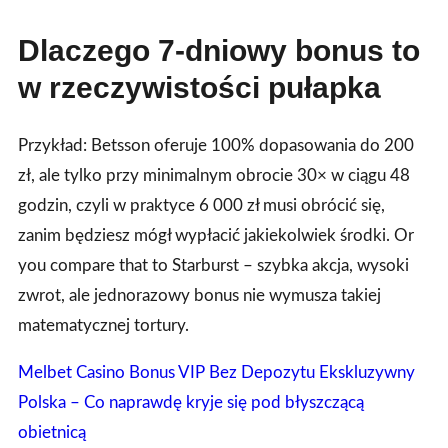
Dlaczego 7‑dniowy bonus to
w rzeczywistości pułapka
Przykład: Betsson oferuje 100% dopasowania do 200
zł, ale tylko przy minimalnym obrocie 30× w ciągu 48
godzin, czyli w praktyce 6 000 zł musi obrócić się,
zanim będziesz mógł wypłacić jakiekolwiek środki. Or
you compare that to Starburst – szybka akcja, wysoki
zwrot, ale jednorazowy bonus nie wymusza takiej
matematycznej tortury.
Melbet Casino Bonus VIP Bez Depozytu Ekskluzywny
Polska – Co naprawdę kryje się pod błyszczącą
obietnicą