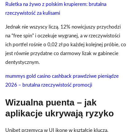
Ruletka na żywo z polskim krupierem: brutalna
rzeczywistość za kulisami
Jednak nie wszyscy liczą. 12% nowicjuszy przychodzi
na “free spin” i oczekuje wygranej, a w rzeczywistości
ich portfel rośnie o 0,02 zł po każdej kolejnej próbie, co
jest równie przydatne co darmowy lizak w gabinecie
dentystycznym.
mummys gold casino cashback prawdziwe pieniądze
2026 – brutalna rzeczywistość promocji
Wizualna puenta – jak
aplikacje ukrywają ryzyko
Unibet przemyca w UI ikonę w kształcie klucza,