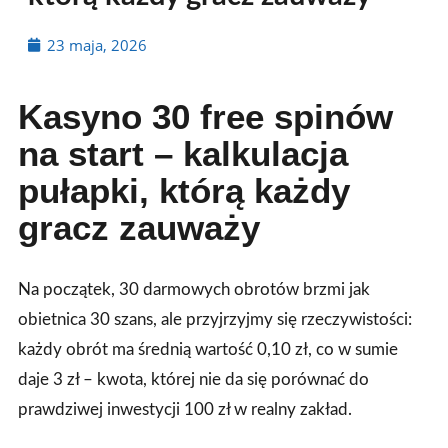
23 maja, 2026
Kasyno 30 free spinów
na start – kalkulacja
pułapki, którą każdy
gracz zauważy
Na początek, 30 darmowych obrotów brzmi jak
obietnica 30 szans, ale przyjrzyjmy się rzeczywistości:
każdy obrót ma średnią wartość 0,10 zł, co w sumie
daje 3 zł – kwota, której nie da się porównać do
prawdziwej inwestycji 100 zł w realny zakład.