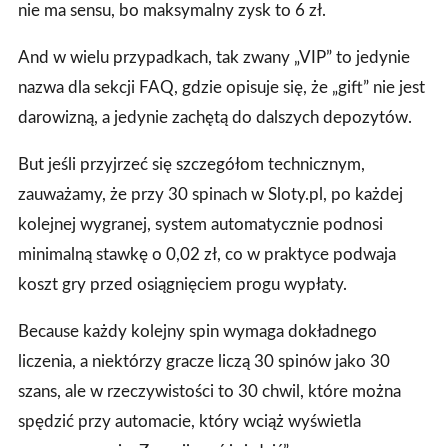
nie ma sensu, bo maksymalny zysk to 6 zł.
And w wielu przypadkach, tak zwany „VIP” to jedynie
nazwa dla sekcji FAQ, gdzie opisuje się, że „gift” nie jest
darowizną, a jedynie zachętą do dalszych depozytów.
But jeśli przyjrzeć się szczegółom technicznym,
zauważamy, że przy 30 spinach w Sloty.pl, po każdej
kolejnej wygranej, system automatycznie podnosi
minimalną stawkę o 0,02 zł, co w praktyce podwaja
koszt gry przed osiągnięciem progu wypłaty.
Because każdy kolejny spin wymaga dokładnego
liczenia, a niektórzy gracze liczą 30 spinów jako 30
szans, ale w rzeczywistości to 30 chwil, które można
spędzić przy automacie, który wciąż wyświetla