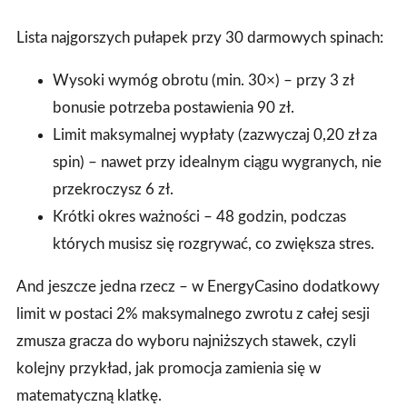
Lista najgorszych pułapek przy 30 darmowych spinach:
Wysoki wymóg obrotu (min. 30×) – przy 3 zł
bonusie potrzeba postawienia 90 zł.
Limit maksymalnej wypłaty (zazwyczaj 0,20 zł za
spin) – nawet przy idealnym ciągu wygranych, nie
przekroczysz 6 zł.
Krótki okres ważności – 48 godzin, podczas
których musisz się rozgrywać, co zwiększa stres.
And jeszcze jedna rzecz – w EnergyCasino dodatkowy
limit w postaci 2% maksymalnego zwrotu z całej sesji
zmusza gracza do wyboru najniższych stawek, czyli
kolejny przykład, jak promocja zamienia się w
matematyczną klatkę.