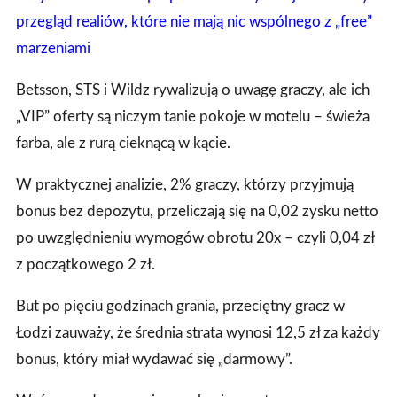
przegląd realiów, które nie mają nic wspólnego z „free”
marzeniami
Betsson, STS i Wildz rywalizują o uwagę graczy, ale ich
„VIP” oferty są niczym tanie pokoje w motelu – świeża
farba, ale z rurą cieknącą w kącie.
W praktycznej analizie, 2% graczy, którzy przyjmują
bonus bez depozytu, przeliczają się na 0,02 zysku netto
po uwzględnieniu wymogów obrotu 20x – czyli 0,04 zł
z początkowego 2 zł.
But po pięciu godzinach grania, przeciętny gracz w
Łodzi zauważy, że średnia strata wynosi 12,5 zł za każdy
bonus, który miał wydawać się „darmowy”.