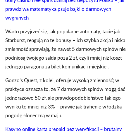
dolly casino free spins dzisiaj bez depozytu Polska – jak
prawdziwa matematyka psuje bajki o darmowych
wygranych
Warto przyjrzeć się, jak popularne automaty, takie jak
Starburst, reagują na te bonusy – ich szybka akcja i niska
zmienność sprawiają, że nawet 5 darmowych spinów nie
podniosą twojego salda poza 2 zł, czyli mniej niż koszt
jednego paragonu za bilet komunikacji miejskiej.
Gonzo’s Quest, z kolei, oferuje wysoką zmienność; w
praktyce oznacza to, że 7 darmowych spinów mogą dać
jednorazowo 50 zł, ale prawdopodobieństwo takiego
wyniku to mniej niż 3% – prawie jak trafienie w łódzką
pogodę słoneczną w maju.
Kasyno online karta prepaid bez weryfikacji – brutalny